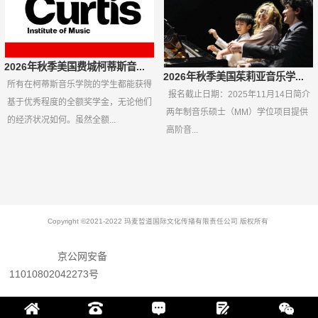
2026年秋季美国费城柯蒂斯音...
2026年秋季美国茱莉亚音乐学...
所有在柯蒂斯音乐学院的学生都能获得
报名截止日期：2025年11月14日简介
基于优秀程度的全额奖学金，无论他们
两年制音乐硕士（MM）学位项目提供
的经济状况如何。虽然全额...
高阶音...
Copyright ©2021-2022 玛麦哲道国际文化传播有限责任公司 版权所有
京公网安备
11010802042273号