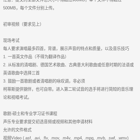
500MB，每个文件分别上传。
初审视频（要求见上）
现场考试
每人要求演唱最多四首，背谱，展示声音的特点和质量，以及音乐技巧
1. 一首英文作品（不得为翻译作品）
2. 从标准的清唱剧、德国艺术歌曲、古典意大利歌曲或任意时期的法语或
英语歌曲中选择三首
3. 鼓励一首歌剧或者清唱剧的咏叹调，非必须
柯蒂斯提供钢伴，也可自带。进入第二轮试音的选手将进行简短的音乐理
论和视唱考试。
歌剧-硕士和专业学习证书课程
声乐专业要求提交初选音频或视频和其他申请材料
允许的文件格式
视频Video (.asf, .avi, .flv, .mov, .m4v, .mp4, .mpg, .mvb, .swf, .wmv)