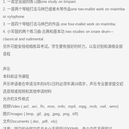
1. 一首定音鼓的练习曲one study on timpani
2. 一首两个琴槌打击马林巴或者木琴作品one two-mallet work on marimba
or xylophone
3. 一首四个琴槌打击马林巴的作品 one four-mallet work on marimba
4. 小军鼓的两个练习曲-古典和基本功 two studies on snare drum—
classical and rudimental.
另外可能安排视唱练耳考试。学生要有很好的听力，以及识别和演唱全部
音程
声乐
本科和证书课程
声乐申请者在申请当年的9月1日时必须年满18周岁，声乐专业要求提交初
选音频或视频和其他申请材料
允许的文件格式
视频Video (.asf, .avi, .flv, .mov, .m4v, .mp4, .mpg, .mvb, .swf, .wmv)
图片Images (.bmp, .gif, .jpg, .jpeg, .png, .tiff)
文件Documents (.doc, .pdf, .xls)
注意：提交的全部文件总大小不得超过900MB，单个文件不得超过