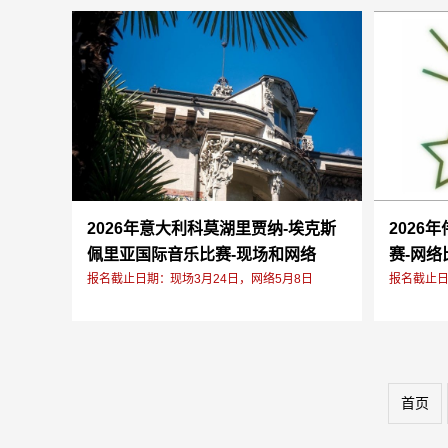
2026年意大利科莫湖里贾纳-埃克斯
2026
佩里亚国际音乐比赛-现场和网络
赛-网络
报名截止日期：
现场3月24日，网络5月8日
报名截止
首页