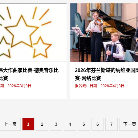
年伟大作曲家比赛-德奥音乐比
2026年芬兰斯堪的纳维亚国
比赛
赛-网络比赛
日期：
2026年3月9日
报名截止日期：
2026年4月3日
上一页
1
2
3
4
5
6
7
下一页