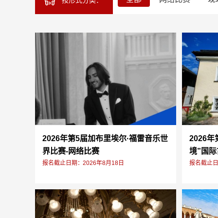
按形式分类：
2026年第5届加布里埃尔·福雷音乐世
2026
界比赛-网络比赛
境”国际
报名截止日期：
2026年8月18日
报名截止