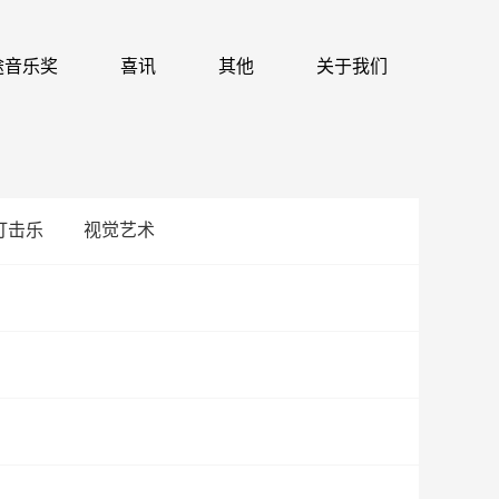
 识途音乐奖
喜讯
其他
关于我们
打击乐
视觉艺术