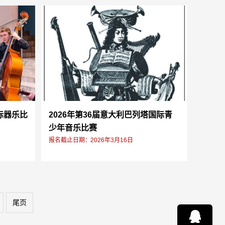
际器乐比
2026年第36届意大利巴列塔国际青
少年音乐比赛
报名截止日期：
2026年3月16日
尾页