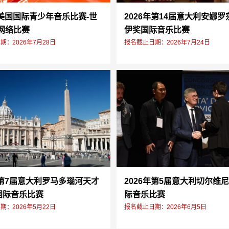
年美国国际青少年音乐比赛-世
2026年第14届意大利安娜罗
网络比赛
伊奖国际音乐比赛
日期：
2026年7月28日
报名截止日期：
2026年7月24日
年第7届意大利罗马多瑙河天才
2026年第5届意大利切尔维
国际音乐比赛
际音乐比赛
日期：
2026年5月22日
报名截止日期：
2026年6月5日