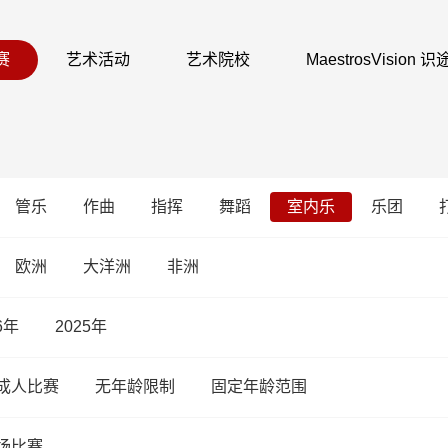
赛
艺术活动
艺术院校
MaestrosVision
管乐
作曲
指挥
舞蹈
室内乐
乐团
欧洲
大洋洲
非洲
6年
2025年
成人比赛
无年龄限制
固定年龄范围
场比赛