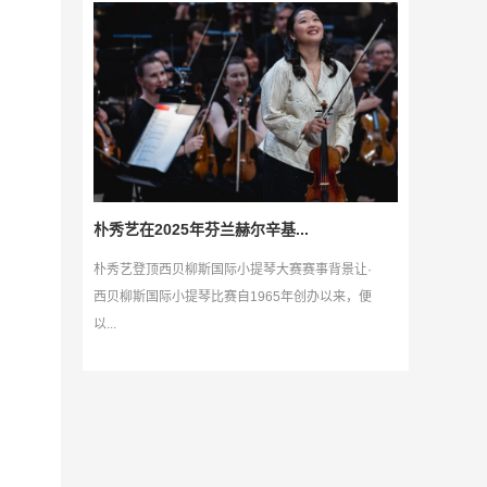
朴秀艺在2025年芬兰赫尔辛基...
朴秀艺登顶西贝柳斯国际小提琴大赛赛事背景让·
西贝柳斯国际小提琴比赛自1965年创办以来，便
以...