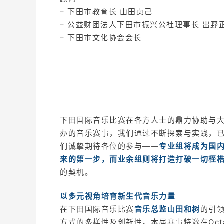
– 下田市教育长 山田贞己
– 公益财团法人下田市振兴公社理事长 出野
– 下田市文化协会会长
下田国际音乐比赛在各方人士的鼎力协助与
办的音乐赛事，我们通过不断探索与实践，
们诚挚期待各位的参与——
专业组将成为国
来的第一步，而业余组则将打造打破一切桎
的契机。
以多元视角培育新生代音乐力量
在下田国际音乐比赛
音乐总监山田和树
的引
方式的多样性及创新性。本届赛事特邀在Oct