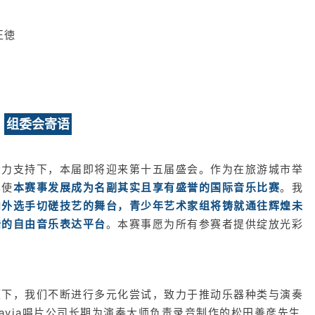
正徳
组委会寄语
大力支持下，本届即将迎来第十五届盛会。作为在旅游城市举
已使
本赛事发展成为名副其实且享有盛誉的国际音乐比赛
。我
内外选手切磋技艺的舞台，青少年艺术家组将铸就通往辉煌未
梏的自由音乐表达平台
。本赛事愿为所有参赛者提供绽放光彩
领下，我们不断进行多元化尝试，致力于推动乐器种类与演奏
avia唱片公司长期为演奏大师负责录音制作的松田善彦先生