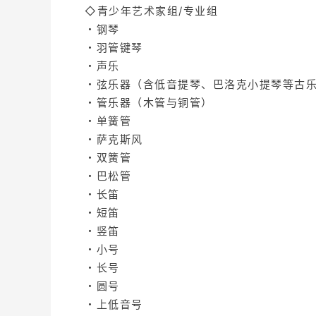
◇青少年艺术家组/专业组
・钢琴
・羽管键琴
・声乐
・弦乐器（含低音提琴、巴洛克小提琴等古
・管乐器（木管与铜管）
・单簧管
・萨克斯风
・双簧管
・巴松管
・长笛
・短笛
・竖笛
・小号
・长号
・圆号
・上低音号