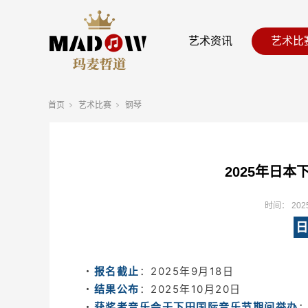
艺术资讯
艺术比
首页
艺术比赛
钢琴
2025年日
时间：
202
日
・
报名截止
：2025年9月18日
・
结果公布
：2025年10月20日
・
获奖者音乐会于下田国际音乐节期间举办
：