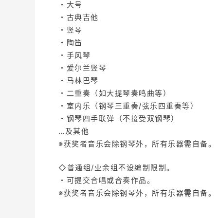
・大号
・古典吉他
・竖琴
・陶笛
・手风琴
・爱尔兰竖琴
・马林巴琴
・二重奏（如大提琴奏鸣曲等）
・室内乐（钢琴三重奏/弦乐四重奏等）
・钢琴四手联弹（不接受双钢琴）
…及其他
※获奖者音乐会除钢琴外，所有乐器需自备。
◇普通组/业余组不设编制限制。
・可提交合唱或合奏作品。
※获奖者音乐会除钢琴外，所有乐器需自备。