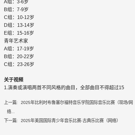
A
组：
3-6
岁
B
组：
7-9
岁
C
组：
10-12
岁
D
组：
13-14
岁
E
组：
15-16
岁
青年艺术家
A
组：
17-19
岁
B
组：
20-22
岁
C
组：
23-26
岁
关于视频
1.
演奏或演唱两首不同
风格的曲目，全部曲目不得超过
15
上一篇:
2025年比利时布鲁塞尔福特音乐学院国际音乐比赛（现场/网
络...
下一篇:
2025年美国国际青少年音乐比赛-古典乐比赛（网络）