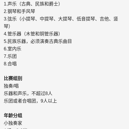
1.
声乐（古典、民族和爵士）
2.
钢琴和手风琴
3.
弦乐（小提琴、中提琴、大提琴、低音提琴、吉他、竖
琴）
4.
管乐器（木管和铜管乐器）
5.
民族乐器，必须演奏古典乐曲目
6.
室内乐
7.
乐团
8.
合唱
比赛组别
独奏
/
唱
乐器和声乐，不超过
8
人
乐团或者合唱团，
9
人以上
年龄分组
小独奏家