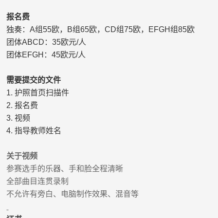
报名费
独奏：
A
组
55
欧，
B
组
65
欧，
CD
组
75
欧，
EFGH
组
85
欧
团体
ABCD
：
35
欧元
/
人
团体
EFGH
：
45
欧元
/
人
需要提交的文件
1.
护照首页扫描件
2.
报名费
3.
视频
4.
指导教师姓名
关于视频
参赛选手的乐器、手和脸全程清晰
全部曲目连贯录制
不允许有旁白、电脑制作效果、混音等