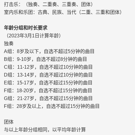
打击乐
：
（独奏、二重奏、三重奏、团体）
室内乐和乐团：古典、民族、当代（二重、三重和团体）
年龄分组和时长要求
（
202
3
年
3
月
1
日计算年龄）
独奏
A
组：
8
岁及以下，自选不超过
5
分钟的曲目
B
组：
9-10
岁，自选不超过
8
分钟的曲目
C
组：
11-12
岁，自选不超过
10
分钟的曲目
D
组：
13-14
岁，自选不超过
10
分钟的曲目
E
组：
15-17
岁，自选不超过
15
分钟的曲目
F
组：
18-20
岁，自选不超过
15
分钟的曲目
G
组：
21-27
岁，自选不超过
15
分钟的曲目
F
组：
28
岁及以上，自选不超过
15
分钟的曲目
团体
与以上年龄分组相同，以平均年龄计算