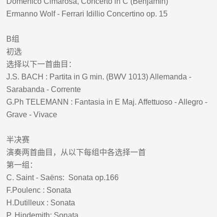
Domenico Cimarosa, Concerto in C (Benjamin)
Ermanno Wolf - Ferrari Idillio Concertino op. 15
B
组
初选
选择以下一首曲目：
J.S. BACH : Partita in G min. (BWV 1013) Allemanda -
Sarabanda - Corrente
G.Ph TELEMANN : Fantasia in E Maj. Affettuoso - Allegro -
Grave - Vivace
半决赛
演奏两首曲目，从以下每组中各选择一首
第一组：
C. Saint - Saëns: Sonata op.166
F.Poulenc : Sonata
H.Dutilleux : Sonata
P. Hindemith: Sonata