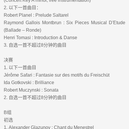
(Concert Key A minor, free instrumentation)
2.
以下一首曲目：
Robert Planel : Prelude Saltarel
Raymond Gallois Montbrun : Six Pieces Musical D'Etude
(Ballade – Ronde)
Henri Tomasi : Introduction & Danse
3.
自选一首不超过
8
分钟的曲目
决赛
1.
以下一首曲目
Jérôme Safari : Fantasie sur des motifs du Freischüt
Ida Gotkovski : Brilliance
Robert Muczynski : Sonata
2.
自选一首不超过
8
分钟的曲目
B
组
初选
1.
Alexander Glazunov : Chant du Menestrel