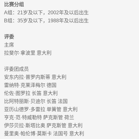
比赛分组
A
组：
21
岁及以下，
2002
年及以后出生
B
组：
35
岁及以下，
1988
年及以后出生
评委
主席
拉斐尔
·
拿波里
意大利
评
委
团成员
安东内拉
·
普罗内斯蒂 意大利
雷纳特
·
克莱泽梅尔 德国
伦佐
·
图罗拉
长笛
意大利
比阿特丽斯
·
贝迪尔 长笛 法国
亚历山德罗
·
多雷拉 单簧管 意大利
亨克
·
范
·
特威勒特 萨克斯管 荷兰
伊莎贝拉
·
斯塔比奥 萨克斯管 意大利
曼里奥
·
帕伦博
·
莫斯卡
法国号
意大利