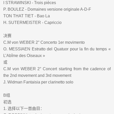
I STRAWINSKI - Trois pièces
P. BOULEZ - Domaines versione originale A-D-F
TON THAT TIET - Bao La
H.
SUTERMEISTER - Capriccio
决赛
C.M von WEBER 2° Concerto 1er movimento
O. MESSIAEN Estratto del Quatuor pour la fin du temps «
L’Abîme des Oiseaux »
或
C.M von WEBER 2° Concert starting from the cadence of
the 2nd movement and 3rd movement
J. Widman Fantaisia per clarinetto solo
B
组
初选
1.
选择以下一首曲目：