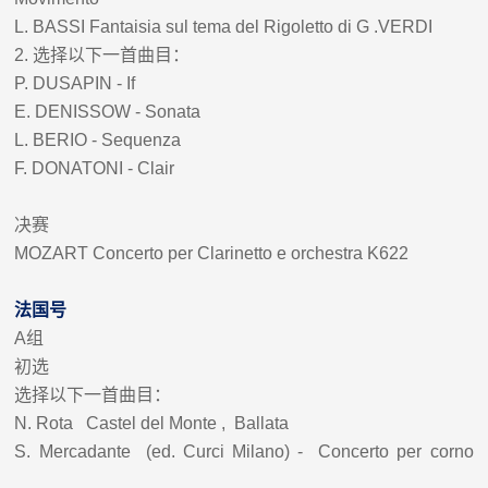
L. BASSI Fantaisia sul tema del Rigoletto di G .VERDI
2.
选择以下一首曲目：
P. DUSAPIN - If
E. DENISSOW - Sonata
L. BERIO - Sequenza
F. DONATONI - Clair
决赛
MOZART Concerto per Clarinetto e orchestra K622
法国号
A
组
初选
选择以下一首曲目：
N. Rota Castel del Monte , Ballata
S. Mercadante (ed. Curci Milano) - Concerto per corno