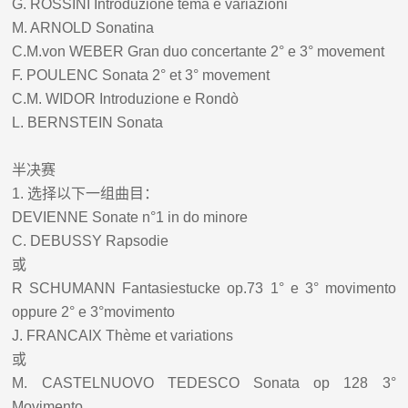
G. ROSSINI Introduzione tema e variazioni
M. ARNOLD Sonatina
C.M.von WEBER Gran duo concertante 2° e 3° movement
F. POULENC Sonata 2° et 3° movement
C.M. WIDOR Introduzione e Rondò
L. BERNSTEIN Sonata
半决赛
1.
选择以下一组曲目：
DEVIENNE Sonate n°1 in do minore
C. DEBUSSY Rapsodie
或
R SCHUMANN Fantasiestucke op.73 1° e 3° movimento
oppure 2° e 3°movimento
J. FRANCAIX Thème et variations
或
M. CASTELNUOVO TEDESCO Sonata op 128 3°
Movimento