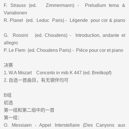
F. Strauss (ed. Zimmermann) - Preludium tema &
Variationen
R. Planel (ed. Leduc Paris) - Légende pour cor & piano
G. Rossini (ed. Choudens) - Introduction, andante et
allegro
P. Le Flem (ed. Choudens Paris) - Pièce pour cor et piano
决赛
1.
W.A Mozart Concerto in mib K 447 (ed. Breitkopf)
2.
自选一首曲目，有无钢伴均可
B
组
初选
第一组和第二组中的一首
第一组：
O. Messiaen - Appel Interstellaire (Des Canyons aux