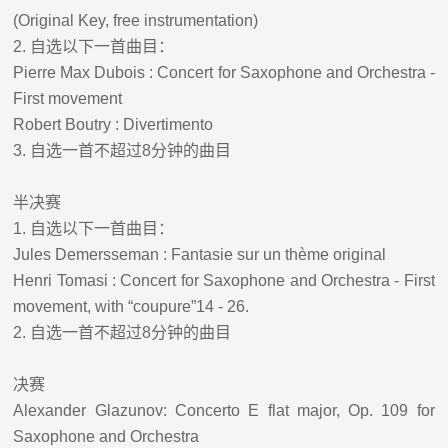
(Original Key, free instrumentation)
2.
自选以下一首曲目：
Pierre Max Dubois : Concert for Saxophone and Orchestra -
First movement
Robert Boutry : Divertimento
3.
自选一首不超过
8
分钟的曲目
半决赛
1.
自选以下一首曲目：
Jules Demersseman : Fantasie sur un thème original
Henri Tomasi : Concert for Saxophone and Orchestra - First
movement, with “coupure”14 - 26.
2.
自选一首不超过
8
分钟的曲目
决赛
Alexander Glazunov: Concerto E flat major, Op. 109 for
Saxophone and Orchestra