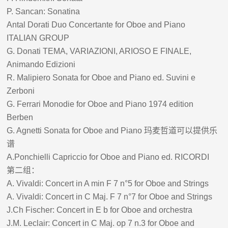
P. Sancan: Sonatina
Antal Dorati Duo Concertante for Oboe and Piano
ITALIAN GROUP
G. Donati TEMA, VARIAZIONI, ARIOSO E FINALE,
Animando Edizioni
R. Malipiero Sonata for Oboe and Piano ed. Suvini e
Zerboni
G. Ferrari Monodie for Oboe and Piano 1974 edition
Berben
G. Agnetti Sonata for Oboe and Piano
玛麦哲道可以提供乐
谱
A.Ponchielli Capriccio for Oboe and Piano ed. RICORDI
第二组：
A. Vivaldi: Concert in A min F 7 n°5 for Oboe and Strings
A. Vivaldi: Concert in C Maj. F 7 n°7 for Oboe and Strings
J.Ch Fischer: Concert in E b for Oboe and orchestra
J.M. Leclair: Concert in C Maj. op 7 n.3 for Oboe and