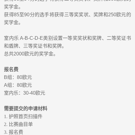
奖学金。
获得
85
至
90
分的选手将获得
三等奖
奖状、奖牌和
250
欧元的
奖学金。
室内乐
A-B-C-D-E
类别
设置一等奖
奖状和
奖
牌
、二等奖
证书
和盾牌
、三等奖
证书和奖牌。
总共
2000
欧元的奖学金。
报名费
B
组：
80
欧元
A
组：
80
欧元
室内乐：
30-40
欧元
需要提交的申请材料
1.
护照首页扫描件
2.
比赛曲目单
3.
报名费