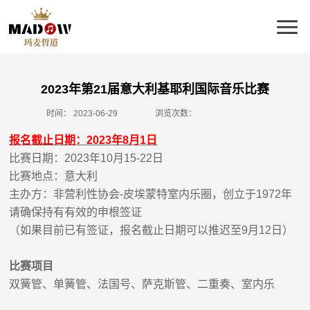
2023年第21届意大利基耶利国际音乐比赛
时间：
2023-06-29
浏览次数：
报名截止日期：
2023
年
8
月
1
日
比赛日期：
2023
年
10
月
15-22
日
比赛地点：意大利
主办方：非营利性协会
-
皮埃蒙特室内乐圈，创立于
1972
年
请确保持有有效的申根签证
（如果目前已有签证，报名截止日期可以推迟至
9
月
12
日）
比赛项目
双簧管、单簧管、法国号、萨克斯管、二重奏、室内乐