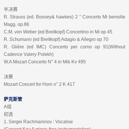
半决赛
R. Strauss (ed. Boosey& hawkes) 2 ° Concerto Mi bemolle
Magg. op.86
C.M. von Weber (ed Breitkopf) Concertino in Mi op 45
R. Schumann (ed Breitkopf) Adagio & Allegro op 70
R. Glière (ed IMC) Concerto per corno op 91(Without
Cadence Valery Polekh)
W.A Mozart Concerto N° 4 in Mib Kv 495
决赛
Mozart Concert for Horn n° 2 K 417
萨克斯管
A
组
初选
1.
Sergei Rachmaninov : Vocalise