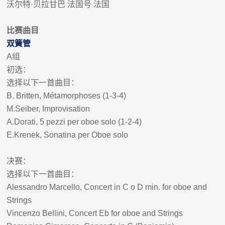
沃尔特
·
贝拉甘巴
法国
号
法国
比赛曲目
双簧管
A
组
初选：
选择以下一首曲目：
B. Britten, Métamorphoses (1-3-4)
M.Seiber, Improvisation
A.Dorati, 5 pezzi per oboe solo (1-2-4)
E.Krenek, Sonatina per Oboe solo
决赛：
选择以下一首曲目：
Alessandro Marcello, Concert in C o D min. for oboe and
Strings
Vincenzo Bellini, Concert Eb for oboe and Strings