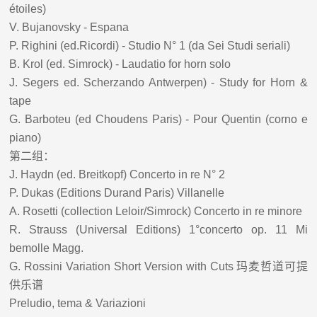
étoiles)
V. Bujanovsky - Espana
P. Righini (ed.Ricordi) - Studio N° 1 (da Sei Studi seriali)
B. Krol (ed. Simrock) - Laudatio for horn solo
J. Segers ed. Scherzando Antwerpen) - Study for Horn &
tape
G. Barboteu (ed Choudens Paris) - Pour Quentin (corno e
piano)
第二组：
J. Haydn (ed. Breitkopf) Concerto in re N° 2
P. Dukas (Editions Durand Paris) Villanelle
A. Rosetti (collection Leloir/Simrock) Concerto in re minore
R. Strauss (Universal Editions) 1°concerto op. 11 Mi
bemolle Magg.
G. Rossini Variation Short Version with Cuts
玛麦哲道可提
供乐谱
Preludio, tema & Variazioni