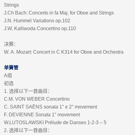
Strings
J.Ch Bach: Concerto in fa Maj. for Oboe and Strings
J.N. Hummel Variations op.102
J.W. Kalliwoda Concertino op.110
决赛：
W.
A. Mozart: Concert in C K314 for Oboe and Orchestra
单簧管
A
组
初选
1.
选择以下一首曲目：
C.M. VON WEBER Concertino
C. SAINT SAËNS sonata 1° e 2° movement
F. DEVIENNE Sonata 1° movement
W.LUTOSLAWSKI Prélude de Danses 1-2-3 – 5
2.
选择以下一首曲目：