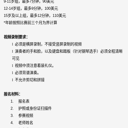
9-11岁组，最多7分钟，90美元
12-14岁组，最多9分钟，100美元
15岁及以上组，最多12分钟，110美元
*年龄按照比赛前三个月为界计算
视频录制要求：
l
必须是横屏录制，不接受竖屏录制的视频
l
演奏者的手和脸，以及键盘和踏板（针对钢琴选手）必须全程清晰
可见
l
视频中须注意着装礼仪。
l
必须背谱演奏。
l
不允许剪切和拼接
报名材料：
1.
报名表
2.
护照或身份证扫描件
3.
参赛视频
4.
老师姓名