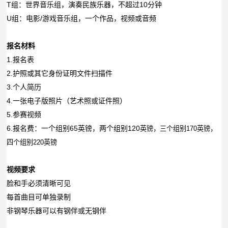
T
组：世界音乐组，演奏民族乐器，不超过
10
分钟
U组：电影/游戏音乐组，一个作品，视频或音频
报名材料
1.
报名表
2.
护照或其它身份证明文件扫描件
3.
个人简历
4.
一张电子版照片（艺术照或证件照）
5.
参赛视频
6.
报名费：一个组别
65
英镑，两个组别120
英镑，三个组别170
英镑，
四个组别220
英镑
视频要求
脸和手必须清晰可见
每首曲目可单独录制
非钢琴乐器可以有钢伴或无钢伴