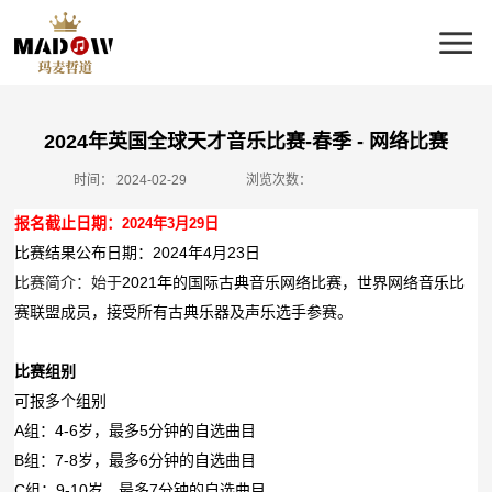
2024年英国全球天才音乐比赛-春季 - 网络比赛
时间：
2024-02-29
浏览次数：
报名截止日期：
2024
年
3
月
29
日
比赛结果公布日期：2024年4月23日
比赛简介：始于
2021
年的国际古典音乐网络比赛，世界网络音乐比
赛联盟成员，接受所有古典乐器及声乐选手参赛。
比赛组别
可报多个组别
A
组：
4-6
岁，最多
5
分钟的自选曲目
B
组：
7-8
岁，最多
6
分钟的自选曲目
C
组：
9-10
岁，最多
7
分钟的自选曲目