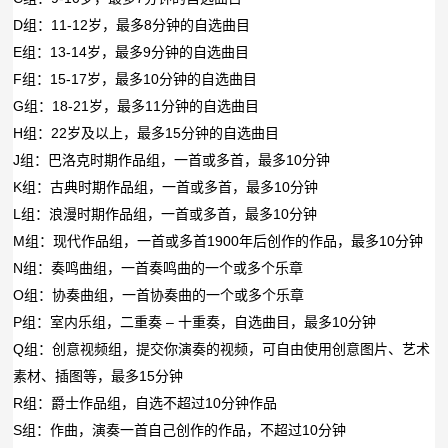
D
组：
11-12
岁，最多
8
分钟的自选曲目
E
组：
13-14
岁，最多
9
分钟的自选曲目
F
组：
15-17
岁，最多
10
分钟的自选曲目
G
组：
18-21
岁，最多
11
分钟的自选曲目
H
组：
22
岁及以上，最多
15
分钟的自选曲目
J
组：巴洛克时期作品组，一首或多首，最多
10
分钟
K
组：古典时期作品组，一首或多首，最多
10
分钟
L
组：浪漫时期作品组，一首或多首，最多
10
分钟
M
组：现代作品组，一首或多首
1900
年后创作的作品，最多
10
分钟
N
组：奏鸣曲组，一首奏鸣曲的一个或多个乐章
O
组：协奏曲组，一首协奏曲的一个或多个乐章
P
组：室内乐组，二重奏
–
十重奏，自选曲目，最多
10
分钟
Q
组：创意视频组，提交你演奏的视频，可自由使用创意图片、艺术
素材、插图等，最多
15
分钟
R
组：爵士作品组，自选不超过
10
分钟作品
S
组：作曲，演奏一首自己创作的作品，不超过
10
分钟