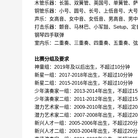
木管乐器：长笛、双簧管、英国号、单簧管、萨
铜管乐器：小号、圆号、长号、上低音号、大号
声乐：女高音、女中音、女低音、男高音、男中
打击乐器：颤音、马林巴、小军鼓、
Setup
、定
钢琴四手联弹
室内乐：二重奏、三重奏、四重奏、五重奏、弦
比赛分组及要求
神童组：
201
9
年及以后出生，不超过
10
分钟
新星一组：
201
7
-201
8
年出生，不超过
10
分钟
新星二组：
201
5
-201
6
年出生，不超过
10
分钟
少年演奏家一组：
201
3
-201
4
年出生，不超过
15
少年演奏家二组：
201
1
-201
2
年出生，不超过
1
5
潜力艺术家一组：
200
9
-20
10
年出生，不超过
2
0
潜力艺术家二组：
200
7
-20
08
年出生，不超过
2
0
新兴人才一组：
200
5
-200
6
年出生，不超过
2
0
分
新兴人才二组：
200
3
-200
4
年出生，不超过
2
0
分