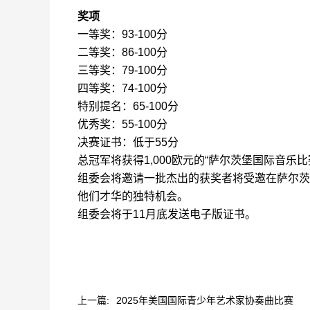
奖项
一等奖：
93-100
分
二等奖：
86-100
分
三等奖：
79-100
分
四等奖：
7
4
-100
分
特别提名：
65-100
分
优秀奖：
55-100
分
决赛证书：低于
55
分
总冠军将获得
1,000
欧元的
“
萨尔茨堡国际音乐比
组委会将邀请
一批杰出的获奖者将受邀在萨尔茨
他们才华的独特机会
。
组委会将于
11
月底发送电子版证书。
上一篇:
2025年美国国际青少年艺术家协奏曲比赛