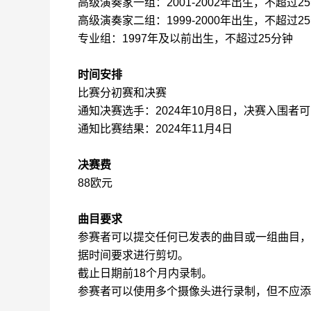
高级演奏家一组：
200
1
-200
2
年出生，不超过
2
5
高级演奏家二组：
1999
-200
0
年出生，不超过
2
5
专业组：
1997
年及以前出生，不超过
2
5
分钟
时间安排
比赛分初赛和决赛
通知决赛选手：
2024
年
10
月
8
日，决赛入围者可
通知比赛结果：
2024
年
11
月
4
日
决赛费
88
欧元
曲目要求
参赛者可以提交任何已发表的
曲目
或
一组曲目
，
据时间要求进行
剪切
。
截止日期前
18
个月内录制。
参赛者可以使用多个摄像头进行录制，但不应添