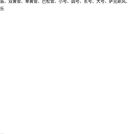
笛、双簧管、单簧管、巴松管、小号、圆号、长号、大号、萨克斯风、
乐