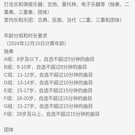
打击乐和弹拨乐器
：吉他、曼托林、电子乐器等（独奏、二
重奏、三重奏、团体）
室内乐和乐团
：古典、民族、当代（二重、三重和团体）
年龄分组和时长要求
（
202
4
年
1
2
月
1
5
日计算年龄）
独奏
A
组：
8
岁及以下，自选不超过
5
分钟的曲目
B
组：
9-10
岁，自选不超过
8
分钟的曲目
C
组：
11-12
岁，自选不超过
10
分钟的曲目
D
组：
13-14
岁，自选不超过
10
分钟的曲目
E
组：
15-17
岁，自选不超过
15
分钟的曲目
F
组：
18-20
岁，自选不超过
15
分钟的曲目
G
组：
21-27
岁，自选不超过
15
分钟的曲目
F
组：
28
岁及以上，自选不超过
15
分钟的曲目
团体