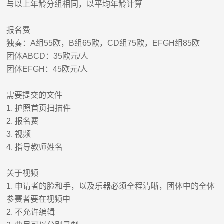
与以上年龄分组相同，以平均年龄计算
报名费
独奏：
A
组
55
欧，
B
组
65
欧，
CD
组
75
欧，
EFGH
组
85
欧
团体
ABCD
：
35
欧元
/
人
团体
EFGH
：
45
欧元
/
人
需要提交的文件
1.
护照首页扫描件
2.
报名费
3.
视频
4.
指导教师姓名
关于视频
1
.
申请者的脸和手，以及乐器必须全程清晰，团体中的全体
参赛者要在视频中
2
.
不允许编辑