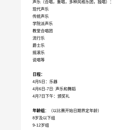
声乐（合唱，重唱，多种风格乐团，独唱）：
现代声乐
传统声乐
学院派声乐
教堂合唱团
流行乐
爵士乐
摇滚乐
说唱等
日程：
4月5日：乐器
4月6日-7日: 声乐和舞蹈
4月7日下午：颁奖礼
年龄组
：（以比赛开始日期界定年龄）
8岁及以下组
9-12岁组