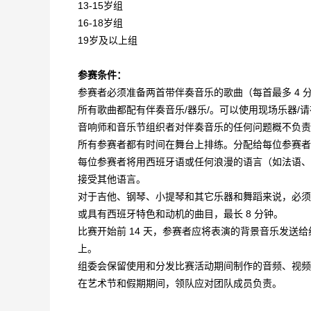
13-15岁组
16-18岁组
19岁及以上组
参赛条件：
参赛者必须准备两首带伴奏音乐的歌曲（每首最多 4 
所有歌曲都配有伴奏音乐/器乐/。可以使用现场乐器/
音响师和音乐节组织者对伴奏音乐的任何问题概不负
所有参赛者都有时间在舞台上排练。分配给每位参赛者的
每位参赛者将用西班牙语或任何浪漫的语言（如法语、
接受其他语言。
对于吉他、钢琴、小提琴和其它乐器和舞蹈来说，必须
或具有西班牙特色和动机的曲目，最长 8 分钟。
比赛开始前 14 天，参赛者应将表演的背景音乐发送
上。
组委会保留使用和分发比赛活动期间制作的音频、视
在艺术节和假期期间，领队应对团队成员负责。