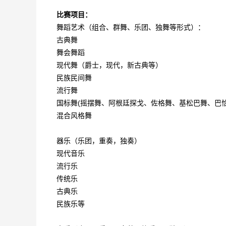
比赛项目：
舞蹈艺术（组合、群舞、乐团、独舞等形式）：
古典舞
舞会舞蹈
现代舞（爵士，现代，新古典等）
民族民间舞
流行舞
国标舞(摇摆舞、阿根廷探戈、佐格舞、基松巴舞、巴
混合风格舞
器乐（乐团，重奏，独奏）
现代音乐
流行乐
传统乐
古典乐
民族乐等