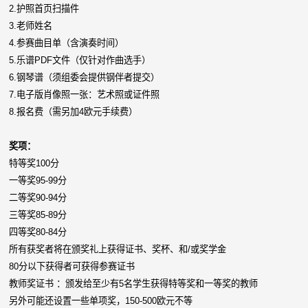
2.
护照首页扫描件
3.
老师姓名
4.
参赛曲目单（含演奏时间）
5.
乐谱PDF文件（仅针对作曲选手）
6.
钢琴谱（须组委会提供钢伴者提交）
7.
电子版肖像照一张：艺术照或证件照
8.
报名费（需另加4欧元手续费）
奖项：
特等奖100分
一等奖95-99分
二等奖90-94分
三等奖85-89分
四等奖80-84分
所有获奖者将在颁奖礼上获得证书、奖杯、和/或奖学金
80分以下获得者可获得参赛证书
教师奖证书 ：颁发给至少有5名学生获得特等奖和一等奖的教师
另外可能还设置一些单项奖，150-500欧元不等