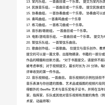
13. 室内乐组， 一首曲目或一个乐章。 提交为室内
14. 民族音乐组， 一首曲目或一个乐章。 提交民族
15. 协奏曲组， 一首协奏曲或一个乐章。 协奏曲可
16. 奏鸣曲组，一首奏鸣曲或一个乐章
17. 练习曲组， 一首练习曲或一个乐章。
18. 音乐剧/歌剧组， 一首曲目或一个乐章。
19. 电影/游戏音乐组， 一首曲目或一个乐章。 提
20. 管弦乐队组， 一首管弦乐曲目。
21. 歌曲创作组， 一首歌曲。 仅提交与音乐创作
提交的可以是一篇文章、出版物摘录、书籍的一部分或视
作品的精髓和创新方面。 *对于书面提交，请提供不超过 
被考虑审核；对于视频提交，最长时长为 20 分钟
评审收到的第一件作品。
22. 音乐视频组，一首曲目。 音乐视频的示例包括但
音乐表演与你创建的图像、艺术品或插图的视频片段同
得额外的 Beeffie 艺术与音乐奖电子证书，并将在当
家、指挥家、乐队或其他对音乐视频有贡献的角色（例
术家、动画师等）