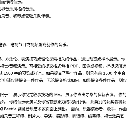
乐团而作的音乐。
或世界音乐风格的音乐。
以由录音、钢琴或管弦乐队伴奏。
交为电影、电视节目或视频游戏创作的音乐。
、教育、方法论、表演技巧或理论探索相关的作品，通过预览或样本展示。你
觉/音频演示。可接受的提交格式包括 PDF、图像或视频，捕捉您所选
1500 字的预览或样本。如果提交了整个作品，则只有前 1500 个字会
。每份申请仅限提交一件作品，无论提交格式如何。如果提交多件作品，则仅
不限于： 展示你视觉叙事技巧的 MV。 展示你杰出才华的多轨表演。 你的
步。 你的音乐表演以及你富有想象力的视频创作。 此类别的获奖者将获
年的 Beeffie 创意音乐艺术家页面上列出。 面向：乐器演奏者、歌手、作曲
如录音工程师、制片人、导演、摄影师、剪辑师、编舞师、视觉效果艺