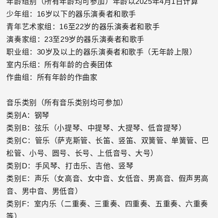
年龄组别（所有年龄均可参加）年龄以2025年4月1日计算
少年组：16岁以下的器乐演奏者和歌手
青年艺术家组：16至22岁的器乐演奏者和歌手
演奏家组：23至29岁的器乐演奏者和歌手
职业组：30岁及以上的器乐演奏者和歌手（无年龄上限）
室内乐组：所有年龄的合奏团体
作曲组：所有年龄的作曲家
音乐类别（所有音乐类别均可参加）
类别A：钢琴
类别B：弦乐（小提琴、中提琴、大提琴、低音提琴）
类别C：管乐（萨克斯管、长笛、竖笛、双簧管、单簧管、巴
松管、小号、圆号、长号、上低音号、大号）
类别D：手风琴、打击乐、吉他、竖琴
类别E：声乐（女高音、女中音、女低音、男高音、假声男高
音、男中音、男低音）
类别F：室内乐（二重奏、三重奏、四重奏、五重奏、六重奏
等）