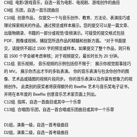
C8组. 电影/游戏音乐，自选一首为电影、电视剧、游戏创作的曲目
C9组. 乐团，自选一首乐团曲目
C10组. 创意作品， 仅提交一个与音乐创作、教育、方法论、表演技巧或
理论探索相关的作品，通过预览或样本展示。您的提交可以是一篇文章、
出版物摘录、书籍的一部分或视觉/音频演示。可接受的提交格式包括
PDF、图像或视频，捕捉您所选作品的精髓和创新方面。 *对于书面提
交，请提供不超过 1500 字的预览或样本。如果提交了整个作品，则只有
前 1500 个字会被考虑审核；对于视频提交，最长时长为 20 分钟。
C11组. 音乐视频， 音乐视频的示例包括但不限于： 展示你视觉叙事技巧
的 MV。 展示你杰出才华的多轨表演。 你的音乐表演与包含你创作的图
像、艺术品或插图的视频片段同步。 你的音乐表演以及你富有想象力的视
频创作。 此类别的获奖者将获得额外的 Beeffie 艺术与音乐奖电子证书，
并将在本年度的 Beeffie 创意音乐艺术家页面上列出。
C12组. 指挥，自选一首曲目或其中一个乐章
C13组. 合唱团/乐团，自选一首合唱或乐团曲目或其中一个乐章
D1组，演奏一级，自选一首考级曲目
D2组，演奏二级，自选一首考级曲目