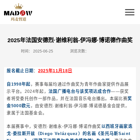
2025年法国安德烈·谢维利翁-伊冯娜·博诺德作曲奖
时间：
2025-06-25
浏览次数：
报名截止日期
：
2025年11月18日
自1998年起
，赛事每届均通过作曲奖为青年作曲家提供作品展
示平台。2024年起，
法国广播电台与该奖项达成合作
——获奖
者将受委托创作一部作品，并在法国音乐电台播出。本届比赛
奖
金5000欧元
，由安德烈·谢维利翁-伊冯娜·博诺德基金会提供，
隶属于法国基金会。
本届赛事中，安德烈·谢维永-伊冯娜·博诺作曲奖
以西班牙画家迭
戈·委拉斯开兹（Diego Velázquez）的名画《圣托马斯Saint