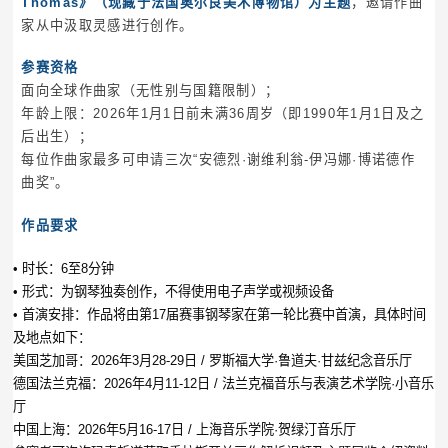
Thomas》（现藏于法国奥尔良美术博物馆）为主题
，邀请作曲
家从中汲取灵感进行创作。
参赛资格
面向全球作曲家（无性别与国籍限制）；
年龄上限：2026年1月1日前未满36周岁（即1990年1月1日及之
后出生）；
每位作曲家最多可申请三次“安德烈·谢维利翁-伊冯娜·博诺德作
曲奖”。
作品要求
• 时长：6至8分钟
• 形式：为钢琴独奏创作，不得使用电子声学或视频设备
• 首演安排：作品将由第17届赛事钢琴家在第一轮比赛中首演，具体时间
及地点如下：
美国芝加哥：2026年3月28-29日 / 罗斯福大学·鲁道夫·甘兹纪念音乐厅
德国法兰克福：2026年4月11-12日 / 法兰克福音乐与表演艺术学院·小音乐
厅
中国上海：2026年5月16-17日 / 上海音乐学院·贺绿汀音乐厅