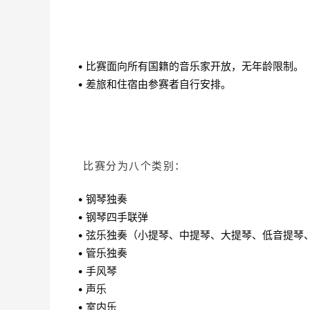
• 比赛面向所有国籍的音乐家开放，无年龄限制。
• 差旅和住宿由参赛者自行安排。
比赛分为八个类别：
• 钢琴独奏
• 钢琴四手联弹
• 弦乐独奏（小提琴、中提琴、大提琴、低音提琴
• 管乐独奏
• 手风琴
• 声乐
• 室内乐