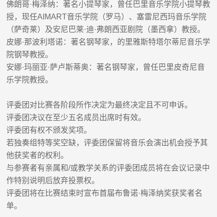
佛朗哥
·
梅泽纳
：
著名小提琴家，曾任巴里音乐学院小提琴教
授，现任
AIMART
音乐学院
（罗马）、塞雷尼西玛音乐学院
（萨奇莱）及安尼巴莱
·
迪
·
弗朗西亚剧院（墨西拿）教授。
皮娜
·
那波利塔诺：著名钢琴家，的里雅斯特塔尔蒂尼音乐学
院钢琴教授。
安娜
·
玛丽亚
·
萨卢斯蒂奥
：
著名钢琴家，曾任巴里皮奇尼音
乐学院教授。
评委团对比赛各阶段所作决定为最终决定且不可申诉。
评委团决议在至少五名成员出席时有效。
评委团有权不颁发奖项。
若独奏组特等奖空缺，评委团保留将音乐会演出机会授予其
他获奖者的权利。
与参赛者有亲属和
/
或教学关系的评委团成员将在会议记录中
作特别说明后放弃投票权。
评委团将在比赛结束时宣布首届布鲁诺
·
梅泽纳奖获奖者名
单。