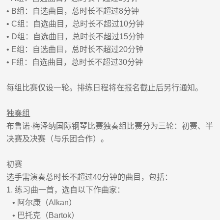
• B
组：自选曲目，总时长不超过
8
分钟
• C
组：自选曲目，总时长不超过
10
分钟
• D
组：自选曲目，总时长不超过
15
分钟
• E
组：自选曲目，总时长不超过
20
分钟
• F
组：自选曲目，总时长不超过
30
分钟
每组比赛仅设一轮。排练日程将在报名截止后另行通知。
独奏组
布鲁诺
·
梅泽纳国际钢琴比赛独奏组比赛分为三轮：初赛、半
决赛及决赛（与乐团合作）。
初赛
选手需演奏总时长不超过
40
分钟的曲目，包括：
1.
练习曲一首，选自以下作曲家：
•
阿尔康（
Alkan
）
•
巴托克（
Bartok
）