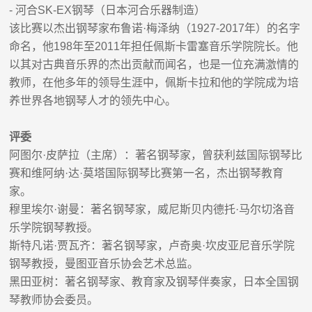
-
河合
SK-EX
钢琴
（日本河合乐器制造）
该比赛以杰出钢琴家布鲁诺
·
梅泽纳（
1927-2017
年）的名字
命名，他
198
年至
2011
年担任佩斯卡雷塞音乐学院院长。他
以其对古典音乐界的杰出贡献而闻名，也是一位充满激情的
教师，在他多年的领导生涯中，佩斯卡拉和他的学院成为培
养世界各地钢琴人才的领先中心。
评委
阿图尔
·
皮萨拉（主席）
：
著名钢琴家，曾获利兹国际钢琴比
赛和维阿纳
·
达
·
莫塔国际钢琴比赛
第一名
，杰出钢琴教育
家。
穆里埃尔
·
谢曼：著名钢琴家，威尼斯贝内德托
·
马尔切洛音
乐学院钢琴教授。
斯特凡诺
·
贾瓦齐：著名钢琴家，卢奇奥
·
坎皮亚尼音乐学院
钢琴教授，曼图亚音乐协会艺术总监。
黑田
亚树
：著名钢琴家、教育家及钢琴伴奏家，日本全国钢
琴教师协会委员。