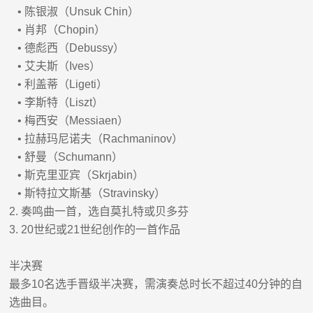
•
陈银淑（
Unsuk Chin
）
•
肖邦（
Chopin
）
•
德彪西（
Debussy
）
•
艾夫斯（
Ives
）
•
利盖蒂（
Ligeti
）
•
李斯特（
Liszt
）
•
梅西安（
Messiaen
）
•
拉赫玛尼诺夫（
Rachmaninov
）
•
舒曼（
Schumann
）
•
斯克里亚宾（
Skrjabin
）
•
斯特拉文斯基（
Stravinsky
）
2.
奏鸣曲一首，选自莫扎特或贝多芬
3. 20
世纪或
21
世纪创作的一首作品
半决赛
最多
10
名选手晋级半决赛，需演奏总时长不超过
40
分钟的自
选曲目。