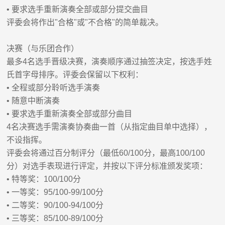
•
要求选手重新演奏全部或部分提交曲目
评委会将作出
"
合格
"
或
"
不合格
"
的简单裁决。
决赛（与乐团合作）
最多
4
名选手晋级决赛，演奏顺序通过抽签决定，按选手姓
氏首字母排序。评委会保留以下权利：
•
全程或部分聆听选手演奏
•
随意中断演奏
•
要求选手重新演奏全部或部分曲目
4
名决赛选手需演奏协奏曲一首（从指定曲目单中选择），
不设指挥。
评委会将通过百分制评分（最低
60/100
分，最高
100/100
分）对选手表现进行评定，并按以下评分标准颁发奖项：
•
特等奖
：
100/100
分
•
一等奖：
95/100-99/100
分
•
二等奖：
90/100-94/100
分
•
三等奖：
85/100-89/100
分