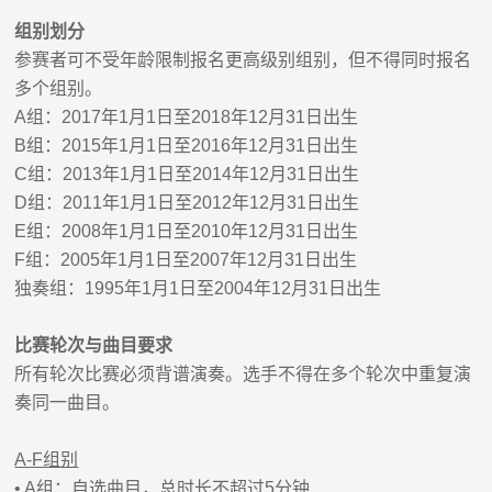
组别划分
参赛者可不受年龄限制报名更高级别组别，但不得同时报名
多个组别。
A
组：
2017
年
1
月
1
日至
2018
年
12
月
31
日出生
B
组：
2015
年
1
月
1
日至
2016
年
12
月
31
日出生
C
组：
2013
年
1
月
1
日至
2014
年
12
月
31
日出生
D
组：
2011
年
1
月
1
日至
2012
年
12
月
31
日出生
E
组：
2008
年
1
月
1
日至
2010
年
12
月
31
日出生
F
组：
2005
年
1
月
1
日至
2007
年
12
月
31
日出生
独奏组：
1995
年
1
月
1
日至
2004
年
12
月
31
日出生
比赛轮次与曲目要求
所有轮次比赛必须背谱演奏。选手不得在多个轮次中重复演
奏同一曲目。
A-F
组别
• A
组：自选曲目，总时长不超过
5
分钟