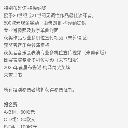
特别布鲁诺
·
梅泽纳奖
授予
20
世纪或
21
世纪无调性作品最佳演绎者。
500
欧元现金奖励，由佛朗哥
·
梅泽纳提供
专业肖像照及数字单曲封面
获奖作品专业多机位宣传视频（未剪辑版）
获奖者音乐会参演资格
获奖者音乐会表演专业多机位宣传视频（未剪辑版）
比赛表演专业多机位视频（未剪辑版）
2025
年首届布鲁诺
·
梅泽纳奖奖牌
荣誉证书
所有组别参赛者均将获得参赛证书。
报名费
A-B
组：
60
欧元
C-D
组：
80
欧元
E-F
组：
100
欧元