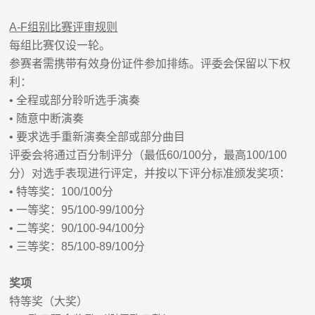
A-F
组别比赛评审规则
每组比赛仅设一轮。
参赛者需携带有效身份证件参加排练。评委会保留以下权
利：
•
全程或部分聆听选手演奏
•
随意中断演奏
•
要求选手重新演奏全部或部分曲目
评委会将通过百分制评分（最低
60/100
分，最高
100/100
分）对选手表现进行评定，并按以下评分标准颁发奖项：
•
特等奖
：
100/100
分
•
一等奖：
95/100-99/100
分
•
二等奖：
90/100-94/100
分
•
三等奖：
85/100-89/100
分
奖项
特等奖
（大奖）