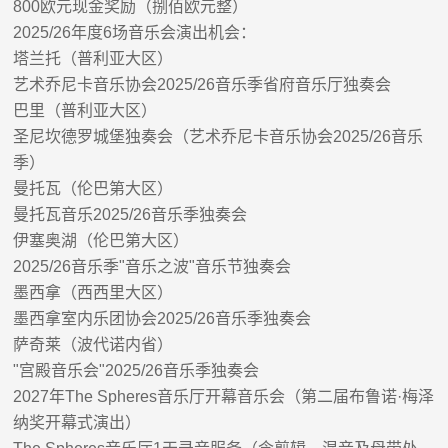
800
欧元现金奖励（捌佰欧元整）
2025/26
年度
6
场音乐会演出机会：
塔兰托（普利亚大区）
艺术乔尼卡音乐协会
2025/26
音乐季省府音乐厅独奏会
巴里（普利亚大区）
圣尼坎德罗城堡独奏会（艺术乔尼卡音乐协会
2025/26
音乐
季）
曼托瓦（伦巴第大区）
曼托瓦音乐
2025/26
音乐季独奏会
伊塞奥湖（伦巴第大区）
2025/26
音乐季
"
音乐之波
"
音乐节独奏会
墨西拿（西西里大区）
墨西拿室内乐团协会
2025/26
音乐季独奏会
萨奇莱（波代诺内省）
"
宫殿音乐会
"2025/26
音乐季独奏会
2027
年
The Spheres
音乐厅开幕音乐会（第二届布鲁诺
·
梅泽
纳奖开幕式演出）