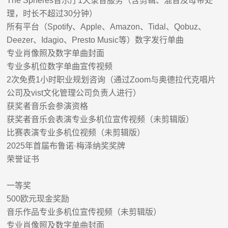
The Spheres
音乐厅
1
天录音服务（含剪辑、混音及母带处
理，时长不超过
30
分钟）
所有平台（
Spotify
、
Apple
、
Amazon
、
Tidal
、
Qobuz
、
Deezer
、
Idagio
、
Presto Music
等）数字发行单曲
专业肖像照及数字单曲封面
专业多机位数字单曲宣传视频
2
次免费
1
小时职业规划咨询（通过
Zoom
与奥德拉代克唱片
公司及
vist
文化管理公司负责人进行）
获奖者音乐会参演资格
获奖者音乐会表演专业多机位宣传视频（未剪辑版）
比赛表演专业多机位视频（未剪辑版）
2025
年首届布鲁诺
·
梅泽纳奖奖牌
荣誉证书
一等奖
500
欧元现金奖励
音乐作品专业多机位宣传视频（未剪辑版）
专业肖像照及数字单曲封面