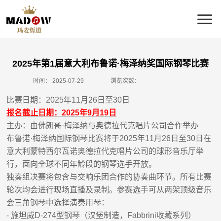
2025年第1届意大利布鲁诺·梅泽纳奖国际钢琴比赛
时间：
2025-07-29
浏览次数：
比赛日期：
2025
年
11
月
26
日至
30
日
报名截止日期：
2025
年
9
月
19
日
主办：由佛朗哥
·
梅泽纳与奥德拉代克唱片公司合作举办
布鲁诺
·
梅泽纳国际钢琴比赛将于
2025
年
11
月
26
日至
30
日在
意大利蒙特西尔瓦诺奥德拉代克唱片公司的
球形
音乐厅举
行，面向全球不同年龄段的钢琴选手开放。
独奏组决赛将包含与交响乐团合作的协奏曲环节。所有比赛
轮次均会进行现场直播及录制。参赛选手可从两架顶级音乐
会三角钢琴中选择演奏用琴：
-
施坦威
D-274
型钢琴
（汉堡制造，
Fabbrini
收藏系列）