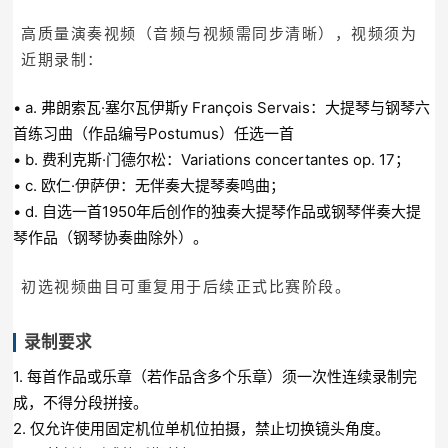
高质量演奏视频（音频与视频需同步清晰），视频须为
近期录制：
• a. 弗朗索瓦·塞尔瓦伊斯y François Servais：大提琴与钢琴六
首练习曲（作品编号Postumus）任选一首
• b. 费利克斯·门德尔松：Variations concertantes op. 17；
• c. 欧仁·伊萨伊：无伴奏大提琴奏鸣曲；
• d. 自选一首1950年后创作的独奏大提琴作品或钢琴伴奏大提
琴作品（钢琴协奏曲除外）。
初选视频曲目可重复用于后续正式比赛阶段。
录制要求
1. 每首作品或乐章（若作品含多个乐章）须一次性连续录制完
成，不得分段拼接。
2. 仅允许使用固定机位单机位拍摄，禁止切换镜头角度。