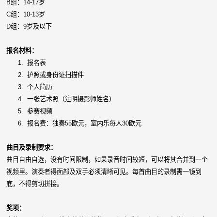
B组：14-17岁
C组：10-13岁
D组：9岁及以下
报名材料：
1.
报名表
2.
护照或身份证扫描件
3.
个人简历
4.
一张艺术照（注明摄影师姓名）
5.
参赛视频
6.
报名费：独奏55欧元，室内乐每人30欧元
曲目及录制要求：
曲目自由自选，没有时间限制，如果录音时间较短，可以将其合并到一个
视频里。演奏者得面部及双手必须清晰可见。每首曲目的录制需一镜到
底，不得剪切拼接。
奖项：