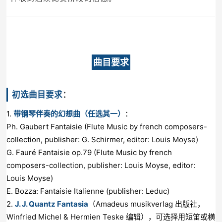
曲目要求
初选曲目要求
：
1.
带钢琴伴奏的幻想曲（任选其一）
：
Ph. Gaubert Fantaisie (Flute Music by french composers-
collection, publisher: G. Schirmer, editor: Louis Moyse)
G. Fauré Fantaisie op.79 (Flute Music by french
composers-collection, publisher: Louis Moyse, editor:
Louis Moyse)
E. Bozza: Fantaisie Italienne (publisher: Leduc)
2.
J. J. Quantz Fantasia
（Amadeus musikverlag 出版社，
Winfried Michel & Hermien Teske 编辑），可选择用短笛或横