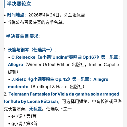
半决赛轮次
•
时间地点
：2026年4月24日，芬兰坦佩雷
• 当晚公布晋级决赛的选手名单。
半决赛曲目要求
：
1.
长笛与钢琴（任选其一）
：
•
C. Reinecke《e小调“Undine”奏鸣曲 Op.167》第一乐章：
Allegro
（Wiener Urtext Edition 出版社，Irmlind Capelle
编辑）
•
J. Rietz《g小调奏鸣曲 Op.42》第一乐章：Allegro
moderato
（Breitkopf & Härtel 出版社）
2.
Telemann Fantasies for Viola da gamba solo arranged
for flute by Leona Rötzsch
，可选择用短笛、中音长笛或巴洛
克长笛演奏，
无反复
。任选以下之一：
• e小调 / 第1首
• g小调 / 第3首