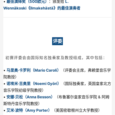
•
最佳演绎奖（500欧元）
：颁发给
L.
Wennäkoski《Ilmakehästä》的最佳演奏者
评委
初赛评委会由国际知名独奏家及教授组成，其中包括：
•
马里奥·卡罗利（Mario Caroli）
（评委会主席，弗赖堡音乐学
院教授）
•
诺埃米·吉奥里（Noemi Györi）
（国际独奏家，英国皇家北方
音乐学院初级学院教授）
•
安娜·贝松（Anna Besson）
（布鲁塞尔皇家音乐学院 & 阿姆
斯特丹音乐学院教授）
•
艾米·波特（Amy Porter）
（美国密歇根州立大学教授）