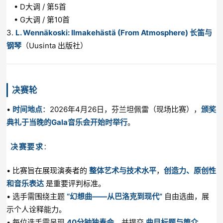
• D大调 / 第5首
• G大调 / 第10首
3.
L. Wennäkoski: Ilmakehästä (From Atmosphere) 长笛与
钢琴
（Uusinta 出版社）
决赛轮
•
时间地点
：2026年4月26日，芬兰坦佩雷（现场比赛），
颁奖
典礼于当晚的Gala音乐会开始时举行
。
决赛要求
：
• 比赛旨在展现演奏者的
整体艺术与技术水平
，
创造力、原创性
和音乐表达
是重要评判标准。
• 选手需围绕主题
“幻想曲——从巴洛克到现代”
自由选曲，展
示个人诠释能力。
• 每位选手需呈现
40分钟独奏会
，并提交
曲目标题与简介
。