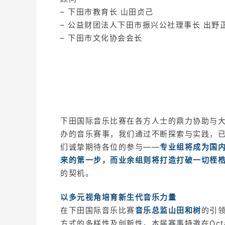
– 下田市教育长 山田贞己
– 公益财团法人下田市振兴公社理事长 出野
– 下田市文化协会会长
下田国际音乐比赛在各方人士的鼎力协助与
办的音乐赛事，我们通过不断探索与实践，
们诚挚期待各位的参与——
专业组将成为国
来的第一步，而业余组则将打造打破一切桎
的契机。
以多元视角培育新生代音乐力量
在下田国际音乐比赛
音乐总监山田和树
的引
方式的多样性及创新性。本届赛事特邀在Oct