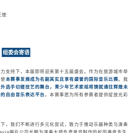
正徳
组委会寄语
大力支持下，本届即将迎来第十五届盛会。作为在旅游城市举
已使
本赛事发展成为名副其实且享有盛誉的国际音乐比赛
。我
内外选手切磋技艺的舞台，青少年艺术家组将铸就通往辉煌未
梏的自由音乐表达平台
。本赛事愿为所有参赛者提供绽放光彩
领下，我们不断进行多元化尝试，致力于推动乐器种类与演奏
avia唱片公司长期为演奏大师负责录音制作的松田善彦先生