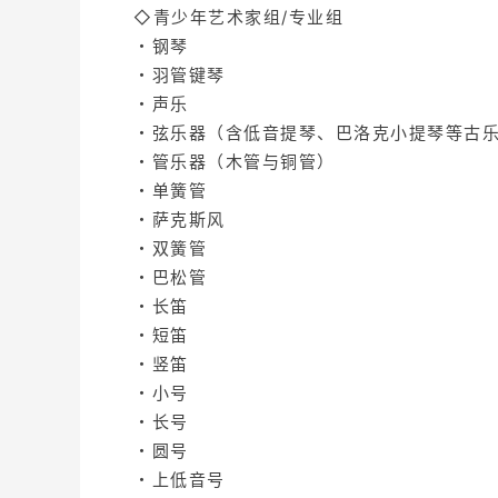
◇青少年艺术家组/专业组
・钢琴
・羽管键琴
・声乐
・弦乐器（含低音提琴、巴洛克小提琴等古
・管乐器（木管与铜管）
・单簧管
・萨克斯风
・双簧管
・巴松管
・长笛
・短笛
・竖笛
・小号
・长号
・圆号
・上低音号