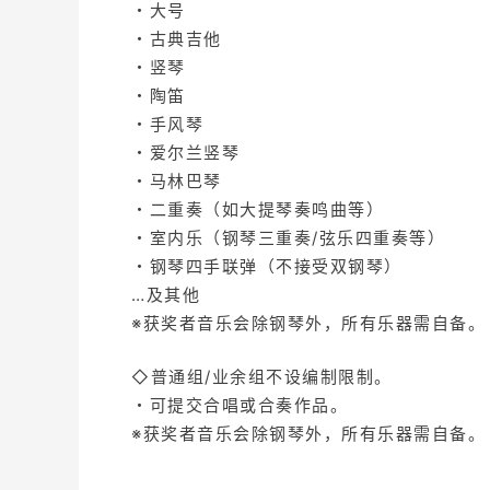
・大号
・古典吉他
・竖琴
・陶笛
・手风琴
・爱尔兰竖琴
・马林巴琴
・二重奏（如大提琴奏鸣曲等）
・室内乐（钢琴三重奏/弦乐四重奏等）
・钢琴四手联弹（不接受双钢琴）
…及其他
※获奖者音乐会除钢琴外，所有乐器需自备。
◇普通组/业余组不设编制限制。
・可提交合唱或合奏作品。
※获奖者音乐会除钢琴外，所有乐器需自备。