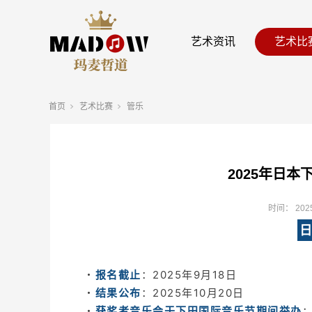
艺术资讯
艺术比
首页
艺术比赛
管乐
2025年日
时间：
202
日
・
报名截止
：2025年9月18日
・
结果公布
：2025年10月20日
・
获奖者音乐会于下田国际音乐节期间举办
：