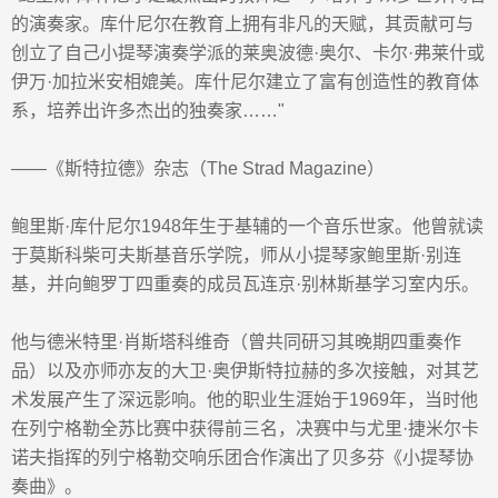
的演奏家。库什尼尔在教育上拥有非凡的天赋，其贡献可与
创立了自己小提琴演奏学派的莱奥波德
·
奥尔、卡尔
·
弗莱什或
伊万
·
加拉米安相媲美。库什尼尔建立了富有创造性的教育体
系，培养出许多杰出的独奏家
……"
——
《斯特拉德》杂志（
The Strad Magazine
）
鲍里斯
·
库什尼尔
1948
年生于基辅的一个音乐世家。他曾就读
于莫斯科柴可夫斯基音乐学院，师从小提琴家鲍里斯
·
别连
基，并向鲍罗丁四重奏的成员瓦连京
·
别林斯基学习室内乐。
他与德米特里
·
肖斯塔科维奇（曾共同研习其晚期四重奏作
品）以及亦师亦友的大卫
·
奥伊斯特拉赫的多次接触，对其艺
术发展产生了深远影响。他的职业生涯始于
1969
年，当时他
在列宁格勒全苏比赛中获得前三名，决赛中与尤里
·
捷米尔卡
诺夫指挥的列宁格勒交响乐团合作演出了贝多芬《小提琴协
奏曲》。