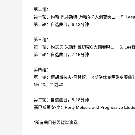
第二组：
第一轮：约翰·巴蒂斯特·万哈尔C大调变奏曲 + S. Lee的练
第二轮：自选曲目，6-12分钟
第三组：
第一轮：约瑟夫·米斯利维切克G大调奏鸣曲 + S. Lee练习
第二轮：自选曲目，7-15分钟
第四组：
第一轮：博胡斯拉夫·马替奴：《斯洛伐克民歌变奏曲》（Bäre
No.20、21或40
第二轮：自选曲目，8-18分钟
塞巴斯蒂安·李：Forty Melodic and Progressive Etude
*所有曲目必须背谱演奏。