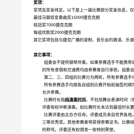
奖项：
奖项及奖金待定。以下是上一届比赛部分奖金信息，仅
最佳马替奴变奏曲奖15000捷克克朗
桂冠奖7000捷克克朗
每组优胜奖2000捷克克朗
其它奖项包括与捷克广播的录制、音乐会的邀请、乐谱
其它事项：
组委会不提供钢琴伴奏。如果参赛选手不能携带
的所有食宿和交通费均由参赛者自行承担。组委
第二、三、四组的比赛分为两轮，所有参赛选手
所有参赛选手均按各自组别比赛开始前抽签的顺
允许参赛。
比赛时长指
纯演奏时间
，不包括舞台表演时间（
评委有权中断演奏。如比赛时长未达到最低时长
比赛评委由主办方任命。评委成员来自世界各地
三等优秀奖。其他参赛者将获得参赛证书。比赛结
的称号。评委还有权颁发一些特别荣誉。