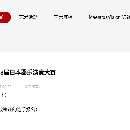
赛
艺术活动
艺术院校
MaestrosVision
年第8届日本器乐演奏大赛
6-05-26
浏览次数：
见下）
有效签证的选手报名）