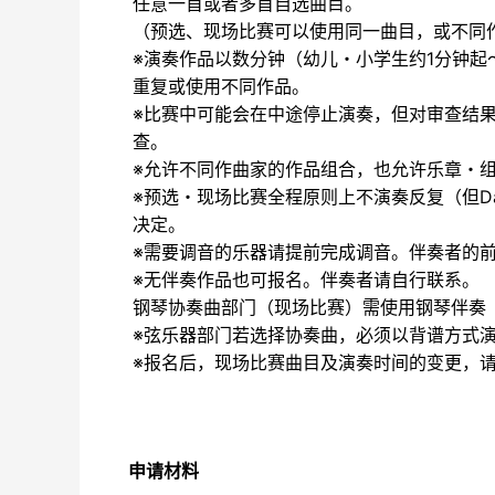
任意一首或者多首自选曲目。
（预选、现场比赛可以使用同一曲目，或不同
※演奏作品以数分钟（幼儿・小学生约1分钟起
重复或使用不同作品。
※比赛中可能会在中途停止演奏，但对审查结
查。
※允许不同作曲家的作品组合，也允许乐章・
※预选・现场比赛全程原则上不演奏反复（但D
决定。
※需要调音的乐器请提前完成调音。伴奏者的
※无伴奏作品也可报名。伴奏者请自行联系。
钢琴协奏曲部门（现场比赛）需使用钢琴伴奏
※弦乐器部门若选择协奏曲，必须以背谱方式
※报名后，现场比赛曲目及演奏时间的变更，请
申请材料