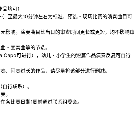
作品均可）
～）至最大10分钟左右为标准，预选・现场比赛的演奏曲目可
果无影响。演奏曲目比当日的审查时间更长或更短，均不影响审
组曲・变奏曲等的节选。
a Capo可进行），幼儿・小学生的短篇作品演奏反复可自行
前奏、间奏过长的作品，请尽量将该部分进行删减。
（自行联系）。
演奏。
在各比赛日期1周前通过联系组委会。