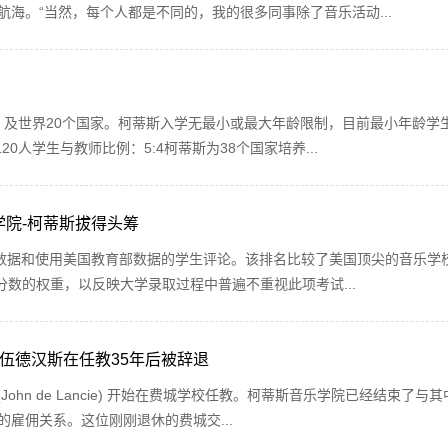
航海。“当然，每个人都是不同的，我的很多同事除了音乐活动...
州，及世界20个国家。柯蒂斯入学无最小或最大年龄限制，目前最小年龄学生
0人学生与教师比例：5:4柯蒂斯为38个国家培养...
乐学院-柯蒂斯拔得头筹
计数据和使用美国教育部数据的学生评论。该排名比较了美国顶尖的音乐学
T分数的权重，以反映大学录取过程中普遍不重视此项考试...
伍德汉斯在任教35年后被辞退
(John de Lancie) 开始在费城学校任教。柯蒂斯音乐学院已经结束了与
雇佣关系。这位刚刚退休的费城交...