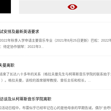
考试安排及最新英语要求
2022年秋季入学申请主要音乐专业（2021年8月25日更新）巴松：2022年
：待定协作钢琴：2022年3...
夫曼离职
结束了长达八十多年的关系（格拉夫曼先生与柯蒂斯音乐学院的联系始于1
。）。格拉夫曼，该校的首席钢琴教授、曾任主任和校长，...
采访谈及从柯蒂斯音乐学院离职
和活动日程中，布雷似乎已经牢记在心的是他母亲的早期告诫，偶尔“去呼