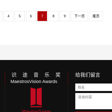
4
5
6
7
8
9
下一页
尾页
识 途 音 乐 奖
给我们留言
MaestrosVision Awards