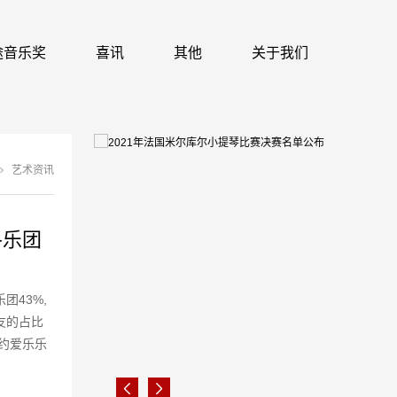
 识途音乐奖
喜讯
其他
关于我们
艺术资讯
各乐团
43%,
友的占比
%纽约爱乐乐