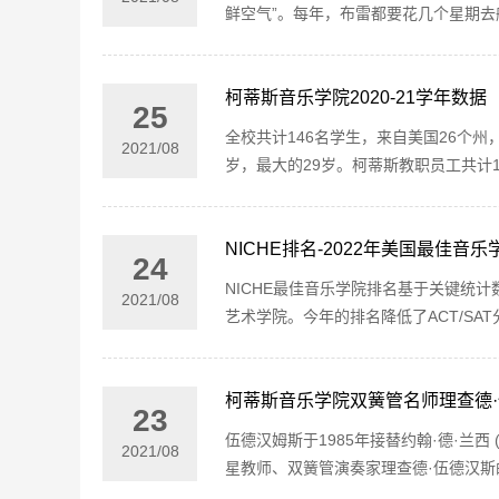
鲜空气”。每年，布雷都要花几个星期去
柯蒂斯音乐学院2020-21学年数据
25
全校共计146名学生，来自美国26个
2021
/
08
岁，最大的29岁。柯蒂斯教职员工共计12
NICHE排名-2022年美国最佳音
24
NICHE最佳音乐学院排名基于关键统
2021
/
08
艺术学院。今年的排名降低了ACT/SA
柯蒂斯音乐学院双簧管名师理查德·
23
伍德汉姆斯于1985年接替约翰·德·兰西 
2021
/
08
星教师、双簧管演奏家理查德·伍德汉斯的