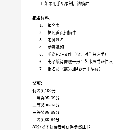
如果用手机录制，请横屏
l
报名材料：
1.
报名表
2.
护照首页扫描件
3.
老师姓名
4.
参赛视频
5.
乐谱PDF文件（仅针对作曲选手）
6.
电子版肖像照一张：艺术照或证件照
7.
报名费（需另加4欧元手续费）
奖项：
特等奖100分
一等奖95-99分
二等奖90-94分
三等奖85-89分
四等奖80-84分
80分以下获得者可获得参赛证书