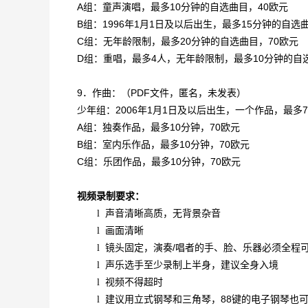
A组：童声演唱，最多10分钟的自选曲目，40欧元
B组：1996年1月1日及以后出生，最多15分钟的自选
C组：无年龄限制，最多20分钟的自选曲目，70欧元
D组：重唱，最多4人，无年龄限制，最多10分钟的自
9．作曲：（PDF文件，匿名，未发表）
少年组：2006年1月1日及以后出生，一个作品，最多
A组：独奏作品，最多10分钟，70欧元
B组：室内乐作品，最多10分钟，70欧元
C组：乐团作品，最多10分钟，70欧元
视频录制要求：
声音清晰高质，无背景杂音
l
画面清晰
l
镜头固定，演奏/唱者的手、脸、乐器必须全程
l
声乐选手至少录制上半身，建议全身入境
l
视频不得超时
l
建议用立式钢琴和三角琴，88键的电子钢琴也
l