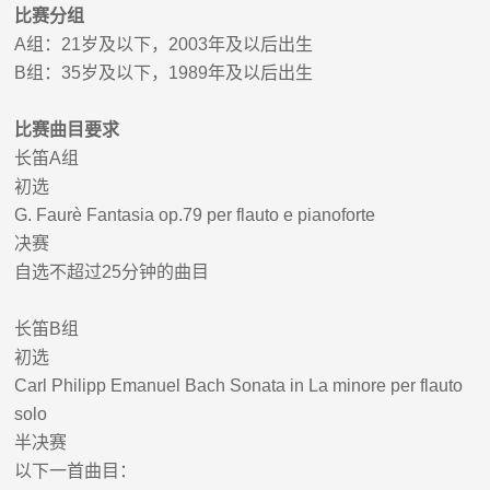
比赛分组
A
组：
21
岁及以下，
200
3
年及以后出生
B
组：
35
岁及以下，
198
9
年及以后出生
比赛曲目要求
长笛
A
组
初选
G.
Faurè Fantasia op.79 per flauto e pianoforte
决赛
自选不超过
25
分钟的曲目
长笛
B
组
初选
Carl Philipp Emanuel Bach Sonata in La minore per flauto
solo
半决赛
以下一首曲目：