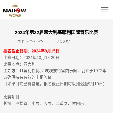
2024年第22届意大利基耶利国际管乐比赛
时间：
2024-08-05
浏览次数：
报名截止日期：
2024
年
8
月
15
日
比赛日期：
2024
年
10
月
13-20
日
比赛地点：意大利
主办方：非营利性协会
-
皮埃蒙特室内乐圈，创立于
1972
年
请确保持有有效的申根签证
（如果目前已有签证，报名截止日期可以推迟至
9
月
1
0
日）
比赛项目
长笛
、
巴松管、小号、长号、二重奏、室内乐