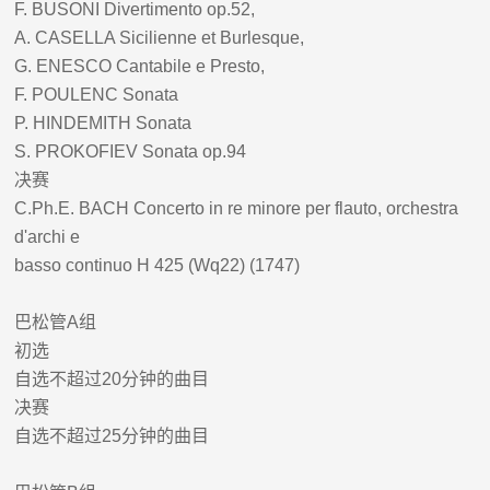
F. BUSONI Divertimento op.52,
A. CASELLA Sicilienne et Burlesque,
G. ENESCO Cantabile e Presto,
F. POULENC Sonata
P. HINDEMITH Sonata
S. PROKOFIEV Sonata op.94
决赛
C.Ph.E. BACH Concerto in re minore per flauto, orchestra
d'archi e
basso continuo H 425 (Wq22) (1747)
巴松管
A
组
初选
自选不超过
20
分钟的曲目
决赛
自选不超过
25
分钟的曲目