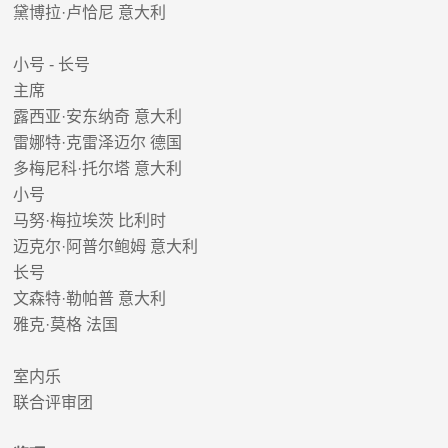
黛博拉
·
卢恰尼 意大利
小号
-
长号
主席
露西亚
·
安东纳奇 意大利
雷娜特
·
克雷泽迈尔 德国
多梅尼科
·
托尔塔 意大利
小号
马努
·
梅拉埃茨 比利时
迈克尔
·
阿普尔鲍姆 意大利
长号
文森特
·
勒帕普 意大利
雅克
·
莫格 法国
室内乐
联合评审团