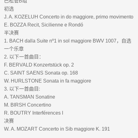
巴松管
B
组
初选
J. A. KOZELUH Concerto in do maggiore, primo movimento
E. BOZZA Recit, Sicilienne e Rondó
半决赛
1.
BACH dalla Suite nº1 in sol maggiore BWV 1007
，自选
一个乐章
2.
以下一首曲目：
F. BERVALD Konzertstück op. 2
C. SAINT SAENS Sonata op. 168
W. HURLSTONE Sonata in fa maggiore
3.
以下一首曲目
:
A. TANSMAN Sonatine
M. BIRSH Concertino
R. BOUTRY Interférences I
决赛
W.
A. MOZART Concerto in Sib maggiore K. 191