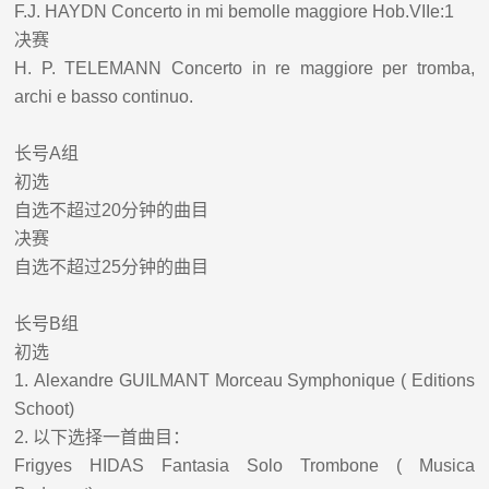
F.J. HAYDN Concerto in mi bemolle maggiore Hob.VIIe:1
决赛
H.
P. TELEMANN Concerto in re maggiore per tromba,
archi e
basso continuo.
长号
A
组
初选
自选不超过
20
分钟的曲目
决赛
自选不超过
25
分钟的曲目
长号
B
组
初选
1.
Alexandre GUILMANT Morceau Symphonique ( Editions
Schoot)
2.
以下选择一首曲目：
Frigyes HIDAS Fantasia Solo Trombone ( Musica