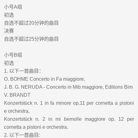
小号
A
组
初选
自选不超过
20
分钟的曲目
决赛
自选不超过
25
分钟的曲目
小号
B
组
初选
1.
以下一首曲目：
O. BOHME Concerto in Fa maggiore,
J. B. G. NERUDA - Concerto in Mib maggiore, Editions Bim
V. BRANDT
Konzertstück n. 1 in fa minore op.11 per cornetta a pistoni
e
orchestra,
Konzertstück n. 2 in mi bemolle maggiore op. 12 per
cornetta a
pistoni e orchestra.
2.
以下一首曲目
: