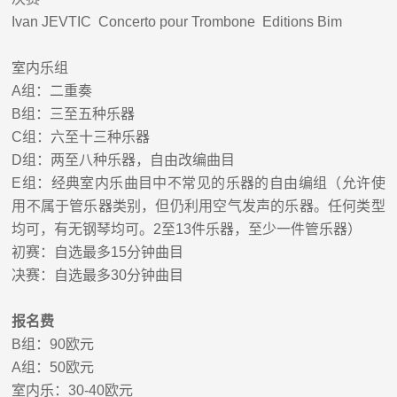
Ivan JEVTIC Concerto pour Trombone Editions Bim
室内乐组
A
组：二重奏
B
组：三至五种乐器
C
组：六至十三种乐器
D
组：两至八种乐器，自由改编曲目
E
组：经典室内乐曲目中不常见的乐器的自由编组（允许使
用不属于管乐器类别，但仍利用空气发声的乐器。任何类型
均可，有无钢琴均可。
2
至
13
件乐器，至少一件管乐器）
初赛：自选最多
15
分钟曲目
决赛：自选最多
30
分钟曲目
报名费
B
组：
90
欧元
A
组：
50
欧元
室内乐：
30-40
欧元