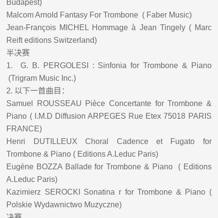
Budapest)
Malcom Arnold Fantasy For Trombone ( Faber Music)
Jean-François MICHEL Hommage à Jean Tingely ( Marc
Reift editions Switzerland)
半决赛
1.
G. B. PERGOLESI : Sinfonia for Trombone & Piano
(Trigram Music Inc.)
2.
以下一首曲目：
Samuel ROUSSEAU Pièce Concertante for Trombone &
Piano ( I.M.D Diffusion ARPEGES Rue Etex 75018 PARIS
FRANCE)
Henri DUTILLEUX Choral Cadence et Fugato for
Trombone & Piano ( Editions A.Leduc Paris)
Eugène BOZZA Ballade for Trombone & Piano ( Editions
A.Leduc Paris)
Kazimierz SEROCKI Sonatina r for Trombone & Piano (
Polskie Wydawnictwo Muzyczne)
决赛