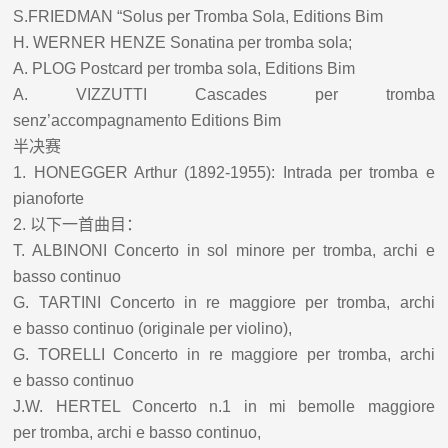
S.FRIEDMAN “Solus per Tromba Sola, Editions Bim
H. WERNER HENZE Sonatina per tromba sola;
A. PLOG Postcard per tromba sola, Editions Bim
A. VIZZUTTI Cascades per tromba
senz’accompagnamento Editions Bim
半决赛
1.
HONEGGER Arthur (1892-1955): Intrada per tromba e
pianoforte
2.
以下一首曲目：
T. ALBINONI Concerto in sol minore per tromba, archi e
basso
continuo
G. TARTINI Concerto in re maggiore per tromba, archi
e
basso continuo (originale per violino),
G. TORELLI Concerto in re maggiore per tromba, archi
e
basso continuo
J.W. HERTEL Concerto n.1 in mi bemolle maggiore
per
tromba, archi e basso continuo,