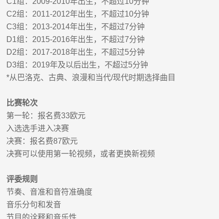
C1
组：
200
9
-20
10
年出生，不超过
10
分钟
C2
组：
201
1
-201
2
年出生，不超过
10
分钟
C3
组：
201
3
-201
4
年出生，不超过
7
分钟
D1
组：
201
5
-201
6
年出生，不超过
7
分钟
D2
组：
201
7
-201
8
年出生，不超过
5
分钟
D3
组：
201
9
年及以后出生，不超过
5
分钟
*
从巴洛克、古典、浪漫和当代
/
现代时期选择曲目
比赛轮次
第一轮：报名费
33
欧元
入选选手进入决赛
决赛：报名费
87
欧元
决赛可以使用第一轮视频，或者更换新视频
评委规则
节奏、音准和音符准确度
音乐分句和发音
节目的诠释和音乐性