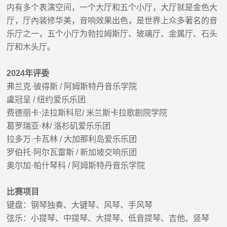
内有多个表演空间，一个大厅和五个小厅，大厅就是金色大
厅，厅內装修华美，音响效果出色，是世界上众多著名的音
乐厅之一，
五个小厅为勃拉姆斯厅、玻璃厅、金属厅、石头
厅和木头厅。
2024
年评委
弗兰克
·
彼得斯
/
阿姆斯特丹音乐学院
盧冠呈
/
纽约爱乐乐团
费德丽卡
·
法拉斯科尼
/
米兰斯卡拉歌剧院学院
葛罗瑞亚
·
林
/
洛杉矶爱乐乐团
拉多万
·
卡瓦林
/
大加那利岛爱乐乐团
罗伯托
·
阿尔瓦雷斯
/
新加坡交响乐团
奥尔加
·
帕什琴科
/
阿姆斯特丹音乐学院
比赛项目
键盘：钢琴独奏、大键琴、风琴、手风琴
弦乐：小提琴、中提琴、大提琴、低音提琴、吉他、竖琴