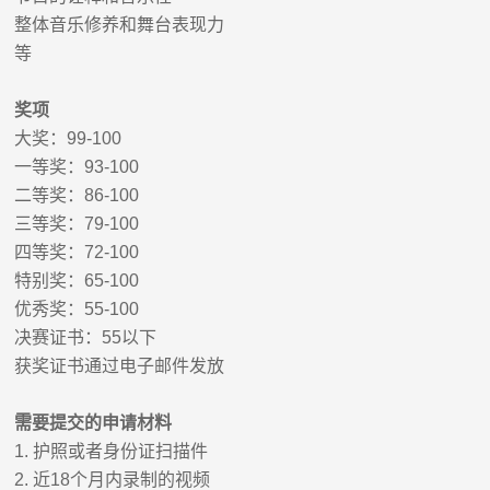
整体音乐修养和舞台表现力
等
奖项
大奖：
99-100
一等奖：
93-100
二等奖：
86-100
三等奖：
79-100
四等奖：
72-100
特别奖：
65-100
优秀奖：
55-100
决赛证书：
55
以下
获奖证书通过电子邮件发放
需要提交的申请材料
1.
护照或者身份证扫描件
2.
近
18
个月内录制的视频