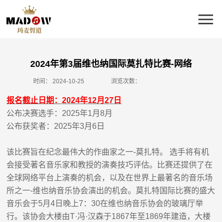
2024年第3届维也纳国际莫扎特比赛-网络
时间：
2024-10-25
浏览次数：
报名截止日期：
202
4
年
12
月
2
7
日
公布决赛选手：
202
5
年
1
月
8
月
公布获奖者：
202
5
年
3
月
6
日
该比赛旨在纪念最伟大的作曲家之一
-
莫扎特。 选手将有机
会接受著名音乐家和教授的演奏技巧评估。比赛还提供了在
全球网络平台上演奏的机会，以及在世界上最著名的音乐场
所之一
-
维也纳音乐协会
演出的机会
。莫扎特国际比赛的盛大
音乐会于
5
月
4
日晚上
7
：
30
在维也纳音乐协会的玻璃厅举
行
。该协会大楼由
T·
冯
·
汉森于
1867
年至
1869
年建造，大楼