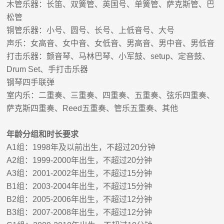
木管乐器：长笛、双簧管、英国号、单簧管、萨克斯管、巴
松管
铜管乐器：小号、圆号、长号、上低音号、大号
声乐：女高音、女中音、女低音、男高音、男中音、男低音
打击乐器：颤音琴、马林巴琴、小军鼓、
setup
、定音鼓、
Drum Set
、手打击乐器
钢琴四手联弹
室内乐：二重奏、三重奏、四重奏、五重奏、弦乐四重奏、
萨克斯四重奏、
Reed
五重奏、管乐五重奏、其他
年龄分组和时长要求
A1
组：
199
8
年及以前出生，不超过
20
分钟
A2
组：
199
9
-
2000
年出生，不超过
20
分钟
A3
组：
200
1
-200
2
年出生，不超过
15
分钟
B1
组：
200
3
-200
4
年出生，不超过
15
分钟
B2
组：
200
5
-200
6
年出生，不超过
12
分钟
B3
组：
200
7
-200
8
年出生，不超过
12
分钟