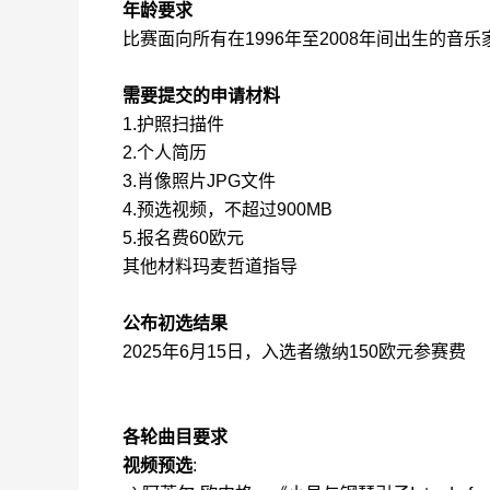
年龄要求
比赛面向所有在
1996
年至
2008
年间出生的音乐
需要提交的申请材料
1.
护照扫描件
2.
个人简历
3.
肖像照片
JPG
文件
4.
预选视频，不超过
900MB
5.
报名费
60
欧元
其他材料玛麦哲道指导
公布初选结果
2025
年
6
月
15
日，入选者缴纳
150
欧元参赛费
各轮曲目要求
视频
预选
: