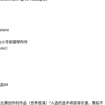
 piano
为小号和钢琴
所作
usic
）
》
品
94
乐比赛创作的作品（世界首演）
*
入选的选手将获得乐谱，赛前不