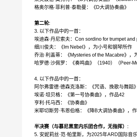
格奥尔格
·
菲利普
·
泰勒曼
：
《
D
大调协奏曲》
第二轮
:
3.
以下作品中的一首：
埃迪森
·
丹
尼索夫
：
Con sordino for trumpet and
细川俊夫
：
《
Im Nebel
》，为小号和钢琴
所作
乔治
·
利盖蒂
：
《
Mysteries of the Macabre
》，
哈罗德
·
沙佩罗
：
《奏鸣曲》（
1940
）（
Peer-M
4.
以下作品中的一首：
阿尔弗雷德
·
德森克洛斯
：
《咒语、挽歌与舞蹈
埃诺
·
坦贝格
：
《第一号协奏曲》，作品
42
亨利
·
托马西
：
《协奏曲》
米耶切斯劳
·
韦恩伯格
：
《降
B
大调协奏曲》，作
半决赛（与慕尼黑室内乐团合作，无指挥）
:
5.
安妮莉丝
·
范
·
帕里斯，为
2025
年
ARD
国际音