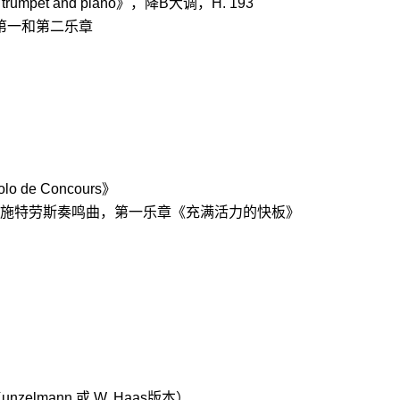
r trumpet and piano
》，降
B
大调，
H. 193
第一
和第
二乐章
lo de Concours
》
施特劳斯奏鸣曲，第一乐章《充满活力的快板》
》
 Kunzelmann
或
W. Haas
版本
）