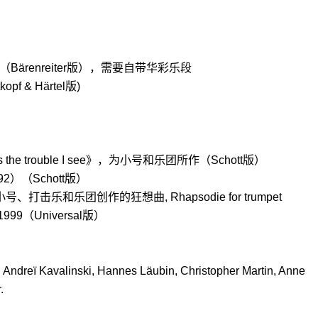
（
Bärenreiter
版），需要自带华彩乐段
kopf & Härtel
版
)
the trouble I see
》，为小号和乐
团所作
（
Schott
版）
92
）（
Schott
版）
小号、打击乐和乐
团
创作的狂想曲
, Rhapsodie for trumpet
1999
（
Universal
版）
：
Andreï Kavalinski, Hannes Läubin, Christopher Martin, Anne
.