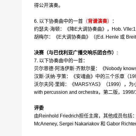
得公开演奏。
6.
以下协奏曲中的一首
（
背谱演奏
）
：
约瑟夫
·
海顿
：
《降
E
大调协奏曲》，
Hob. VIIe:1
胡梅尔
：
《
E
大调协奏曲》（
(Ed. Henle
或
Breit
决赛（与巴伐利亚广播交响乐团合作）
:
7.
以下协奏曲中的一首：
贝尔恩德
·
阿洛伊斯
·
齐默尔曼
：
《
Nobody knows 
汉斯
·
沃纳
·
亨策
：
《安魂曲》中的三个乐章（
19
沃尔夫冈
·
里姆
：
《
MARSYAS
》（
1999
），为
with percussion and orchestra
，第二版，
1998/
评委
由
Reinhold Friedrich
担任主席，其他成员包括
McAneney, Sergei Nakariakov
和
Gabor Richter