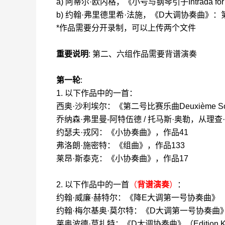
a)
阿蒂尔
·
欧内
格，《
小号
与钢琴引子
Intrada fo
b)
约翰
·
弗里德里希
·
法施，《
D
大调协奏曲》：
*
作品需要分开录制，可以上传两个文件
重要说明
:
第二、六组作品需要背谱演奏
第一轮
:
1.
以下作品中的一首：
西奥
·
沙利埃尔
：
《第二号比赛
乐曲
Deuxième So
乔纳森
·
弗里曼
-
阿特伍德
/
托马斯
·
奥勒，
从
理查
·
约瑟夫
·
戎冈
：
《小协奏曲》，作品
41
弗洛朗
·
施密特
：
《组曲》，作品
133
莱昂
·
斯泰克
：
《小协奏曲》，作品
17
2.
以下作品中的一首
（
背谱演奏
）
：
约翰
·
威廉
·
赫特尔
：
《降
E
大调第一号协奏曲》
约翰
·
梅尔基奥
·
莫尔特
：
《
D
大调第一号协奏曲
莱奥波德
·
莫扎特
：《
D
大调协奏曲》（
Edition