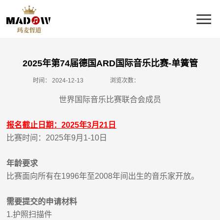
2025年第74届德国ARD国际音乐比赛-单簧管
时间：
2024-12-13
浏览次数：
世界国际音乐比赛联合会成员
报名截止日期：
2025
年
3
月
21
日
比赛时间：
2025
年
9
月
1-10
日
年龄要求
比赛面向所有在
1996
年至
2008
年间出生的音乐家开放。
需要提交的申请材料
1.
护照扫描件