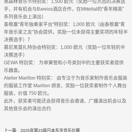
黑森林音乐节特别奖：
1,500
欧元（奖励一位杰出的决赛选
手，并有机会与
Bareiss
酒店合作，在
Mitteltal
的
“
青年精英
”
系列音乐会上演出）
泰根塞
“
青年独奏家平台
”
特别奖：
1,000
欧元（由泰根塞
“
青
年音乐家之友
”
协会提供，奖励一位未获得主要奖项的年轻半
决赛选手）
7
慕尼黑莫扎特协会特别奖：
1,000
欧元（奖励一位年轻的半
决赛选手）
GEWA
特别奖： 为单簧管和
小号
类别中的主要获奖者提供
乐器盒。
Atelier Marillon
特别奖： 由专注于为音乐家制作音乐会服装
的服装工作室
Marillon
颁发，奖励一位获奖者制作个人舞台
服装，价值
750
欧元。
此外，获奖者可能还会获得音乐会邀请、广播演出机会以及
其他音乐会的演出合约
上一篇:
2025年第23届日本东京音乐比赛