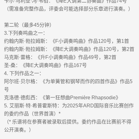
卡尔
·
马利亚
·
冯
·
韦伯
：
《降
E
大调
第二
协奏曲》作品
74
号
（需准备完整作品，评委会可能选择部分乐章进行演奏。）
第二轮（最多
45
分钟）
3.
下列奏鸣曲之一：
约翰内斯
·
勃拉姆斯
：
《
F
小调奏鸣曲》作品
120
号，第
1
首
约翰内斯
·
勃拉姆斯
：
《降
E
大调奏鸣曲》作品
120
号，第
2
首
马克斯
·
雷格
：
《升
F
小调奏鸣曲》作品
49
号，第
2
首
圣
-
桑
：
《降
E
大调奏鸣曲》作品
167
号
4.
下列作品之一：
阿尔班
·
贝尔格
：
《为单簧管和钢琴而作的四首作品》作品
5
号
克洛德
·
德彪西
：
《第一狂想曲
Première Rhapsodie
》
5.
艾丽斯
·
特
·
希普霍斯特
：
为
2025
年
ARD
国际音乐比赛创作
的委约作品（世界首演）
*
（
*
乐谱将在参赛者被录取后提供。委约作品在比赛前不得
公开演奏。）