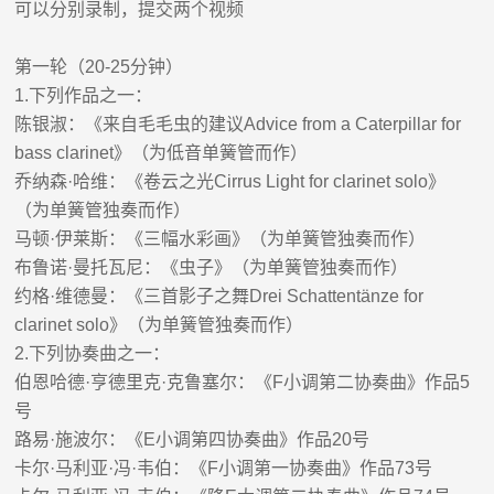
可以分别录制，提交两个视频
第一轮（
20-25
分钟）
1.
下列作品之一：
陈银淑
：
《来自毛毛虫的建议
Advice from a Caterpillar for
bass clarinet
》（为低音单簧管而作）
乔纳森
·
哈维
：
《卷云之光
Cirrus Light for clarinet solo
》
（为单簧管独奏而作）
马顿
·
伊莱斯
：
《三幅水彩画》（为单簧管独奏而作）
布鲁诺
·
曼托瓦尼
：
《虫子》（为单簧管独奏而作）
约格
·
维德曼
：
《三首影子之舞
Drei Schattentänze for
clarinet solo
》（为单簧管独奏而作）
2.
下列协奏曲之一：
伯恩哈德
·
亨德里克
·
克鲁塞尔
：
《
F
小调
第二
协奏曲》作品
5
号
路易
·
施波尔
：
《
E
小调
第四
协奏曲》作品
20
号
卡尔
·
马利亚
·
冯
·
韦伯
：
《
F
小调
第一
协奏曲》作品
73
号