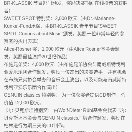
BR-KLASSIK
节目部门颁发，奖励决赛期间在线投票的获胜
者）
SWEET SPOT
特别奖：
2,000
欧元（由
Dr.-Marianne-
Kunkel-Fund
承保，由
BR-KLASSIK
青年节目
“SWEET
SPOT. Curious about Music”
颁发，奖励一位非常年轻的参
赛者的杰出表现）
Alice-Rosner
奖：
1,000
欧元（由
Alice Rosner
基金会颁
发，奖励最佳演绎
20
世纪作品）
布施兄弟奖：
4,000
欧元（由布施兄弟协会与南威斯特伐利
亚爱乐乐团合作颁发，奖励一位杰出的决赛选手，并有机会
在布施兄弟协会举办的音乐会上演出，以及可能与南威斯特
伐利亚爱乐乐团合作演出）
GENUIN classics
特别奖： 为一位获奖者提供
CD
制作，总
价值
12,000
欧元。
卡尔
·
贝克斯坦特别奖： 由
Wolf-Dieter Rühl
基金会代表卡尔
·
贝克斯坦基金会与
GENUIN classics
厂牌合作颁发，奖励在
柏林进行为期三天的
CD
制作。