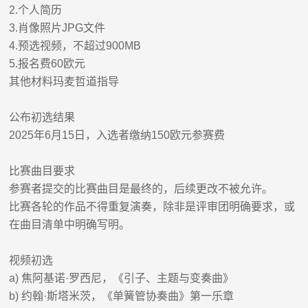
2.
个人简历
3.
肖像照片
JPG
文件
4.
预选视频，不超过
900MB
5.
报名费
60
欧元
其他材料玛麦哲道指导
公布初选结果
2025
年
6
月
15
日，入选者缴纳
150
欧元参赛费
比赛曲目要求
参赛者提交的比赛曲目是最终的，后续更改不被允许。
比赛各轮的作品不得重复演奏，除非是评审团明确要求，或
在曲目清单中明确写明。
视频初选
a)
焦阿基诺
·
罗西尼，《引子、主题与变奏曲》
b)
约翰
·
斯塔米茨，《单簧管协奏曲》第一乐章