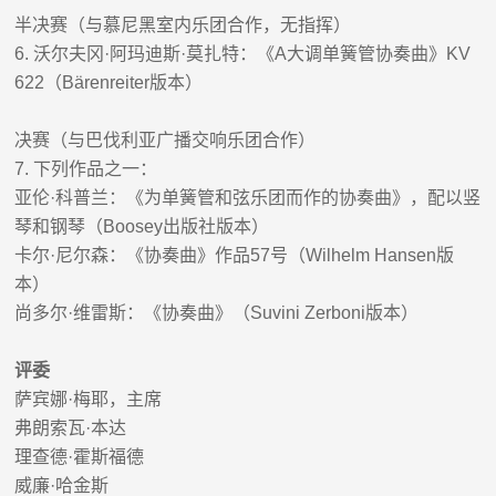
半决赛（与慕尼黑室内乐团合作，无指挥）
6.
沃尔夫冈
·
阿玛迪斯
·
莫扎特
：
《
A
大调单簧管协奏曲》
KV
622
（
Bärenreiter
版本）
决赛（与巴伐利亚广播交响乐团合作）
7.
下列作品之一：
亚伦
·
科普兰
：
《为单簧管和弦乐团而作的协奏曲》，配以竖
琴和钢琴（
Boosey
出版社版本）
卡尔
·
尼尔森
：
《协奏曲》作品
57
号（
Wilhelm Hansen
版
本）
尚多尔
·
维雷斯
：
《协奏曲》（
Suvini Zerboni
版本）
评委
萨宾娜
·
梅耶，主席
弗朗索瓦
·
本达
理查德
·
霍斯福德
威廉
·
哈金斯