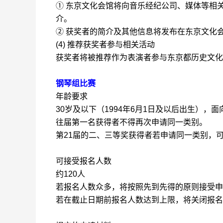
①
东京文化会馆将向音乐经纪公司、媒体等相
介。
②
获奖者的简介及其他信息将发布在东京文化
(4)
推荐获奖者参与相关活动
获奖者将被推荐作为表演者参与东京都历史文化
钢琴
组
比赛
年龄要求
30
岁及以下（
1994
年
6
月
1
日及以后出生）
，
面
往届
第一名
获得者不得再次申请同一类别。
第
21
届的二、三等奖获得者若申请同一类别，
可接受报名人数
约
120
人
若报名人数众多，将按照先到先得的原则接受申
若在截止日期前报名人数达到上限，将关闭报名