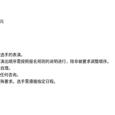
元
断选手的表演。
目演出顺序需按照报名
规则
的说明进行，除非被要求调整顺序。
用自理。
任何咨询。
特殊要求。选手需遵循指定日程
。