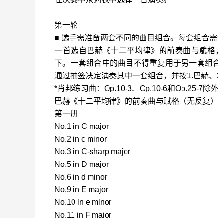
第一轮
■
选手需准备两套不同的曲目组合。每套组合需
一首选自巴赫《
十二
平均律》的前奏曲与赋格
下。一套组合中的曲目不得重复用于另一套组
通过抽签决定演奏其中一套组合，并按
1.
巴赫、
*
肖邦练习曲：
Op.10-3
、
Op.10-6
和
Op.25-7
除
巴赫
《
十二
平均律》的前奏曲与赋格
（无反复）
第一册
No.1 in C major
No.2 in c minor
No.3 in C-sharp major
No.5 in D major
No.6 in d minor
No.9 in E major
No.10 in e minor
No.11 in F major