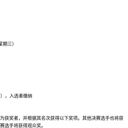
星期三）
用）
，入选者缴纳
为获奖者，并根据其名次获得以下奖项。其他决赛选手也将获
赛选手将获得观众奖。