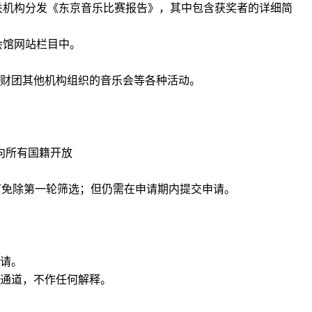
关机构分发《东京音乐比赛报告》，其中包含获奖者的详细简
会馆网站栏目中。
财团其他机构组织的音乐会等各种活动。
向所有国籍开放
可免除第一轮筛选；但仍需在申请期内提交申请。
请。
通道
，不作任何解释。