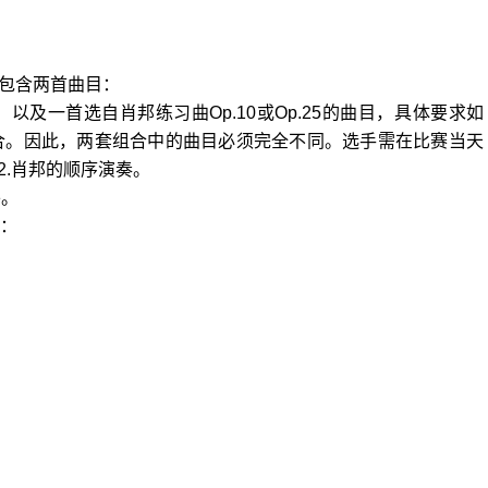
包含两首曲目：
，以及一首选自肖邦练习曲
Op.10
或
Op.25
的曲目，具体要求如
合。因此，两套组合中的曲目必须完全不同。选手需在比赛当天
2.
肖邦的顺序演奏。
外。
：