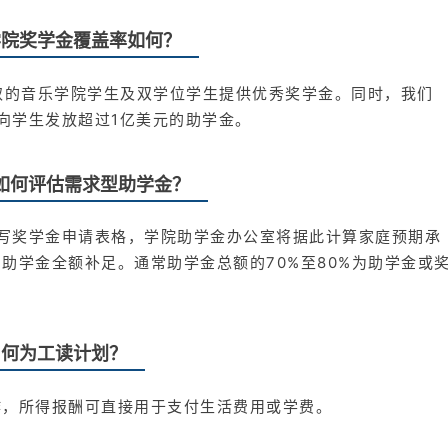
学院奖学金覆盖率如何？
0%录取的音乐学院学生及双学位学生提供优秀奖学金。同时，我们
接向学生发放超过1亿美元的助学金。
如何评估需求型助学金？
填写奖学金申请表格，学院助学金办公室将据此计算家庭预期承
助学金全额补足。通常助学金总额的70%至80%为助学金或
。
何为工读计划？
作，所得报酬可直接用于支付生活费用或学费。