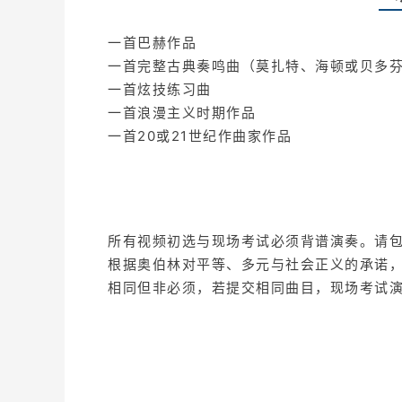
一首巴赫作品
一首完整古典奏鸣曲（莫扎特、海顿或贝多
一首炫技练习曲
一首浪漫主义时期作品
一首20或21世纪作曲家作品
所有视频初选与现场考试必须背谱演奏。请
根据奥伯林对平等、多元与社会正义的承诺
相同但非必须，若提交相同曲目，现场考试