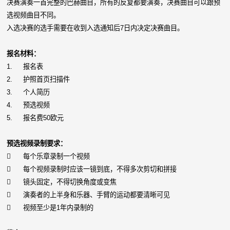
决赛演奏一首完整的巴赫曲目，所有的反复都要演奏，决赛曲目可以跟预
选视频曲目不同。
入选决赛的选手需要在收到入选通知后7日内决定决赛曲目。
报名材料：
1.
报名表
2.
护照首页扫描件
3.
个人简历
4.
预选视频
5.
报名费50欧元
预选视频录制要求：

每个乐章录制一个视频

每个视频录制时应该一镜到底，不得多次剪切和拼接

镜头固定，不得切换角度或变焦

演奏者的上半身和乐器、手臂的运动都要清晰可见

视频至少是1年内录制的