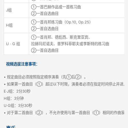
①一首巴赫作品或一首练习曲
J组
②一首自选曲目
①一首肖邦练习曲（Op.10, Op.25）
H组
②一首自选曲目
①一首肖邦、德彪西、斯克里亚宾、
U · G 组
拉赫玛尼诺夫、普罗科菲耶夫或李斯特的练习曲
②一首自选曲目
视频选拔注意事项：
• 规定曲目必须按照指定顺序演奏（先①后②）。
• 如果第一首曲目（①）超过以下时限，演奏者必须在指定时间停止并进
E·J组：2分30秒
H组：3分钟
U·G组：3分30秒
• 对于第二首曲目（②），不允许使用与第一首曲目（①）相同的作曲家