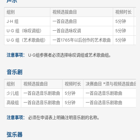
声乐
组别
视频选拔曲目
视频时长
J·H 组
一首自选曲目
5分钟
U·G 组（咏叹调组）
一首自选咏叹调
5分钟
U·G 组（艺术歌曲组）
一首1765年以后创作的艺术歌曲
5分钟
一
注意事项：
U·G组参赛者必须选择咏叹调组或艺术歌曲组。
音乐剧
组别
视频选拔曲目
视频时长
决赛曲目 *须与视频选拔曲目
少儿组
一首自选音乐剧歌曲
5分钟
一首自选音乐剧歌曲
高级组
一首自选音乐剧歌曲
5分钟
一首自选音乐剧歌曲
注意事项：
必须在申请表上明确注明音乐剧的名称。
弦乐器