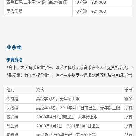
四手联弹/二重奏/合奏（每对/每组）
10分钟
¥31,000
民族乐器
10分钟
¥21,000
业余组
参赛资格
*高中、大学音乐专业学生、演艺团体成员或音乐专业人士无资格参赛。非
*银发组：音乐学校毕业生，且不主要以专业追求或经济利益为目的进行演
组别
资格
乐器
优秀组
高级学习者，无年龄上限
钢琴
高级组
高级学习者，2011年4月1日前出生；无年龄上限
所有
普通组
2008年4月1日前出生；无年龄上限
所有
学生组
2008年4月2日 - 2011年4月1日出生
所有
初级组
18岁及以上的初学者；无年龄上限
所有