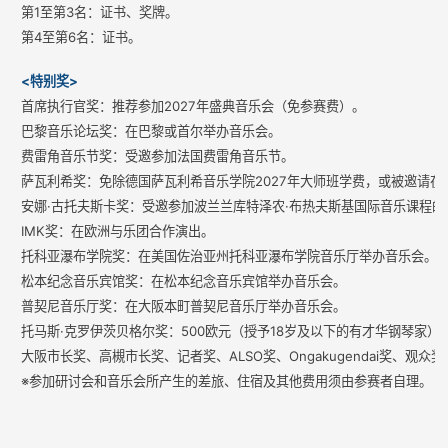
第1至第3名：证书、奖牌。
第4至第6名：证书。
<特别奖>
首席执行官奖：推荐参加2027年盛典音乐会（免参赛费）。
巴黎音乐论坛奖：在巴黎或首尔举办音乐会。
费雷角音乐节奖：受邀参加法国费雷角音乐节。
萨瓦利希奖：免除德国萨瓦利希音乐学院2027年大师班学费，或被邀请在
安娜·古托夫斯卡奖：受邀参加波兰兰库特泽农·布热夫斯基国际音乐课程
IMK奖：在欧洲与乐团合作演出。
托科亚瀑布学院奖：在美国佐治亚州托科亚瀑布学院音乐厅举办音乐会。
松本纪念音乐宾馆奖：在松本纪念音乐宾馆举办音乐会。
普契尼音乐厅奖：在大阪本町普契尼音乐厅举办音乐会。
托马斯·克罗伊茨贝格尔奖：500欧元（授予18岁及以下的有才华钢琴家）
大阪市长奖、高槻市长奖、记者奖、ALSO奖、Ongakugendai奖、
※参加研讨会和音乐会所产生的差旅、住宿及其他费用须由参赛者自理。