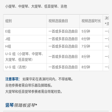
小提琴、中提琴、大提琴、低音提琴、吉他
决赛
组别
视频选拔曲目
视频选拔时长
*须
E组
一首或多首自选曲目
5分钟
一首
J组
一首或多首自选曲目
6分钟
一首
H组
一首或多首自选曲目
7分钟
一首
U·G 组（小提琴、中提琴、
一首或多首自选曲目
8分钟
一首
大提琴、低音提琴）
U·G 组（吉他）
一首或多首自选曲目
8分钟
一首
注意事项：
如果华彩在表演时间内，不得省略。
吉他参赛者需自带乐器及脚踏板。
大提琴和低音提琴参赛者需自带尾柱垫。
竖琴
限踏板竖琴
*