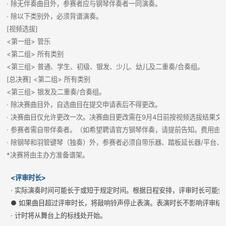
· 除无伴奏曲目外，参赛者应与钢琴伴奏者一同演奏。
· 除以下类别外，必须背谱演奏。
[视频选拔]
<第一组> 管乐
<第二组> 所有类别
<第三组> 普通、学生、初级、银发、少儿、幼儿及二重奏/合奏组。
[总决赛] <第二组> 所有类别
<第三组> 银发及二重奏/合奏组。
· 除决赛曲目外，自选曲目在提交申请表后不得更改。
· 决赛曲目仅允许更改一次。决赛曲目更改需在9月4日前按视频选拔结果文
· 参赛者需自带伴奏者。（如希望聘请官方钢琴伴奏，请提前告知。费用由
· 除钢琴和羽管键琴（独奏）外，参赛者必须自带乐器、踏板延长器/平台、
*决赛将由主办方准备谱架。
<评审时长>
· 实际演奏时间可能长于或短于规定时间。根据日程安排，评审时长可能会
● 如果曲目超过评审时长，将敲响铃声停止表演。表演时长不影响评审结
· 计时将从舞台上的标线处开始。