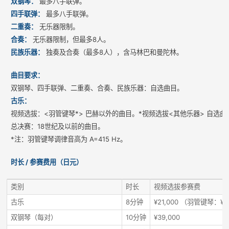
双钢琴：
最多八手联弹。
四手联弹：
最多八手联弹。
二重奏：
无乐器限制。
合奏：
无乐器限制，但最多8人。
民族乐器：
独奏及合奏（最多8人），含马林巴和曼陀林。
曲目要求：
双钢琴、四手联弹、二重奏、合奏、民族乐器：自选曲目。
古乐：
视频选拔：<羽管键琴*> 巴赫以外的曲目。*视频选拔<其他乐器> 自选曲
总决赛：18世纪及以前的曲目。
*注：羽管键琴调律音高为 A=415 Hz。
时长 / 参赛费用（日元）
类别
时长
视频选拔参赛费
古乐
8分钟
¥21,000 （羽管键琴：¥1
双钢琴（每对）
10分钟
¥39,000