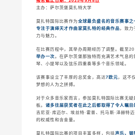
报名截止日期：2025年9月8日
主办：萨尔茨堡莫扎特大学
莫扎特国际比赛作为
全球最负盛名的音乐赛事之
专注于演绎天才作曲家莫扎特的经典作品
，致力
力与魅力。
在比赛历程中，其举办周期经历了调整。截至20
举办一次
。在萨尔茨堡那独特而充满艺术气息的
琴、小提琴以及弦乐四重奏等多个音乐领域。
该赛事设立了丰厚的总奖金，高达
7欧元
，这不
梦想的人为之拼搏。
对于众多音乐家而言，参加莫扎特国际比赛无疑
板。
诸多往届获奖者在此之后都取得了令人瞩目
吉尼亚·库迈尔、埃丝特·霍普、托马斯·泽赫特
的权威性和含金量。
莫扎特国际比赛的项目丰富多样，包括
声乐、钢