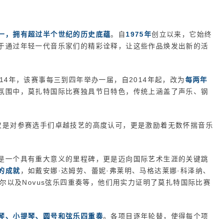
一，拥有超过半个世纪的历史底蕴
。自
1975年
创立以来，它始终
于通过年轻一代音乐家们的精彩诠释，让这些作品焕发出新的活
14年，该赛事每三到四年举办一届，自2014年起，改为
每两年
氛围中，莫扎特国际比赛独具节日特色，传统上涵盖了声乐、钢
仅是对参赛选手们卓越技艺的高度认可，更是激励着无数怀揣音乐
是一个具有重大意义的里程碑，更是迈向国际艺术生涯的关键跳
的成就
，如戴安娜·达姆劳、蕾妮·弗莱明、马格达莱娜·科泽纳、
迈尔以及Novus弦乐四重奏等，他们用实力证明了莫扎特国际比赛
琴、小提琴、圆号和弦乐四重奏
。各项目逐年轮替，使得每个项