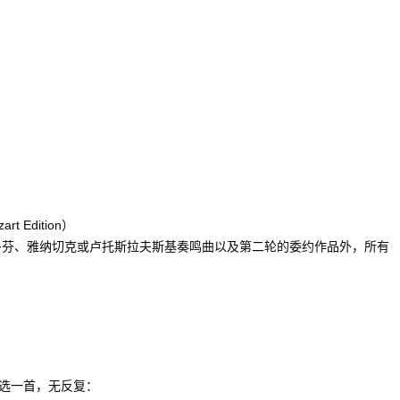
 Edition）
贝多芬、雅纳切克或卢托斯拉夫斯基奏鸣曲以及第二轮的委约作品外，所有
选一首，无反复：