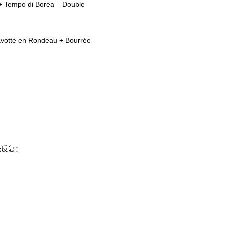
empo di Borea – Double
tte en Rondeau + Bourrée
：
无反复：