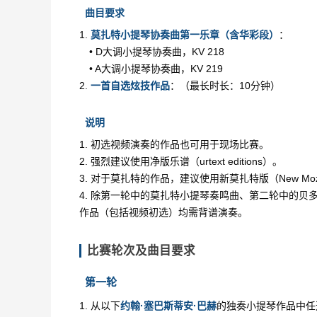
曲目要求
1.
莫扎特小提琴协奏曲第一乐章（含华彩段）
：
• D大调小提琴协奏曲，KV 218
• A大调小提琴协奏曲，KV 219
2.
一首自选炫技作品
：（最长时长：10分钟）
说明
1. 初选视频演奏的作品也可用于现场比赛。
2. 强烈建议使用净版乐谱（urtext editions）。
3. 对于莫扎特的作品，建议使用新莫扎特版（New Mozart
4. 除第一轮中的莫扎特小提琴奏鸣曲、第二轮中的
作品（包括视频初选）均需背谱演奏。
比赛轮次及曲目要求
第一轮
1. 从以下
约翰·塞巴斯蒂安·巴赫
的独奏小提琴作品中任