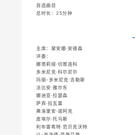
自选曲目
总时长：25分钟
主席：黛安娜·安德森
评委：
娜塔莉娅·切普连科
多米尼克·科尔尼尔
玛丽-多米尼克·吉勒斯
法比安·雅尔东
娜迪亚·拉瑟森
萨宾·拉瓦雷
弗洛里安·诺阿克
皮埃尔·托马斯
利布雷希特·范贝克沃特
让-克洛德·范登艾登