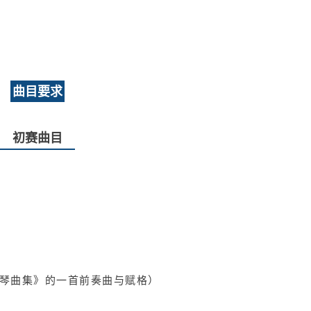
曲目要求
初赛曲目
钢琴曲集》的一首前奏曲与赋格）