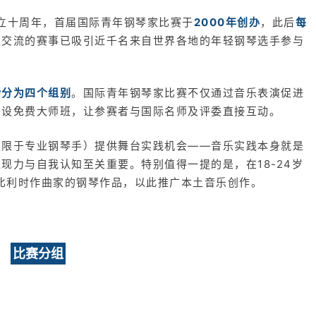
立十周年，首届国际青年钢琴家比赛于
2000年创办
，此后
每
家交流的赛事已吸引近千名来自世界各地的年轻钢琴选手参与
龄分为四个组别
。国际青年钢琴家比赛不仅通过音乐表演促进
开设免费大师班，让参赛者与国际名师及评委直接互动。
仅限于专业钢琴手）提供舞台实践机会——音乐实践本身就是
现力与自我认知至关重要。特别值得一提的是，在18-24岁
纪比利时作曲家的钢琴作品，以此推广本土音乐创作。
比赛分组