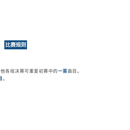
比赛规则
其他各组决赛可重复初赛中的
一首
曲目。
目
。