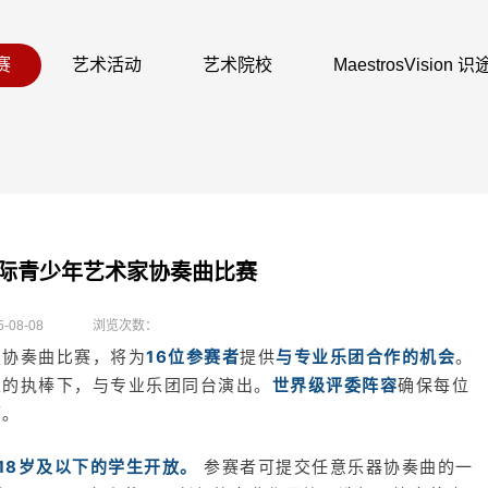
赛
艺术活动
艺术院校
MaestrosVision
国际青少年艺术家协奏曲比赛
5-08-08
浏览次数：
级协奏曲比赛，将为
16位参赛者
提供
与专业乐团合作的机会
。
家的执棒下，与专业乐团同台演出。
世界级评委阵容
确保每位
可。
18岁及以下的学生开放。
参赛者可提交任意乐器协奏曲的一