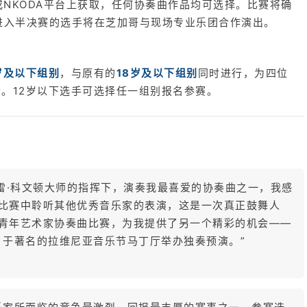
或NKODA平台上获取，任何协奏曲作品均可选择。比赛将确
进入半决赛的选手将在芝加哥与现场专业乐团合作演出。
岁及以下组别
，与原有的
18岁及以下组别
同时进行，为四位
。12岁以下选手可选择任一组别报名参赛。
雷·科文顿大师的指挥下，演奏我最喜爱的协奏曲之一，我感
比赛中聆听其他优秀音乐家的表演，这是一次真正鼓舞人
青年艺术家协奏曲比赛，为我提供了另一个精彩的机会——
前，于著名的拉维尼亚音乐节马丁厅举办独奏预演。”