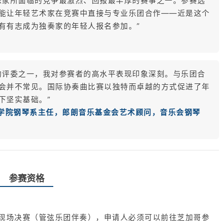
乐家所面临的竞争最激烈、回报最丰厚的赛事之一。参赛选
能让年轻艺术家在竞赛中直接与专业乐团合作——近是这个
有有志成为独奏家的年轻人报名参加。”
的评委之一，我对参赛者的高水平表现印象深刻。与乐团合
会并不常见。国际协奏曲比赛以独特而卓越的方式促进了年
下坚实基础。”
乐学院钢琴系主任，郎朗音乐基金会艺术顾问，音乐会钢琴
参赛资格
5日的现场决赛（管弦乐团伴奏），申请人必须可以前往芝加哥参