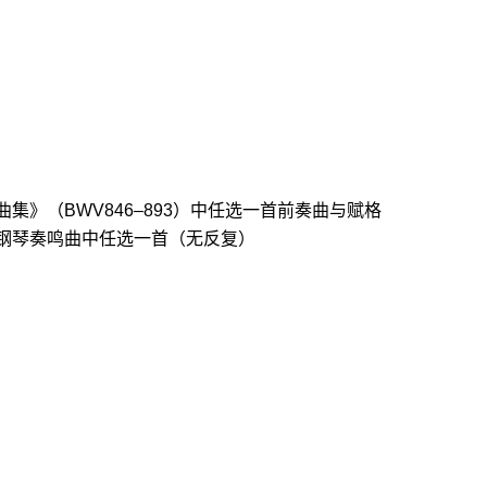
曲集》（BWV846–893）中任选一首前奏曲与赋格
所选钢琴奏鸣曲中任选一首（无反复）