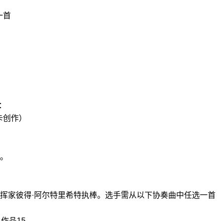
一首
：
卡创作）
。
挥家彼得·阿尔特里希特执棒。选手需从以下协奏曲中任选一首
作品15