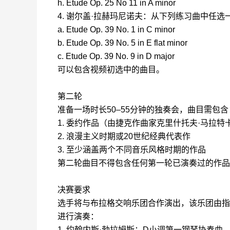
h. Etude Op. 25 No 11 in A minor
4. 谢尔盖·拉赫玛尼诺夫：从下列练习曲中任选
a. Etude Op. 39 No. 1 in C minor
b. Etude Op. 39 No. 5 in E flat minor
c. Etude Op. 39 No. 9 in D major
可以包含视频初选中的曲目。
第二轮
准备一场时长50–55分钟的独奏会，曲目需包含
1. 委约作品（由捷克作曲家克里什托夫·马拉特
2. 浪漫主义时期或20世纪经典代表作
3. 至少涵盖两个不同音乐风格时期的作品
第二轮曲目不得包含任何第一轮已演奏过的作品
决赛要求
选手将与布拉格交响乐团合作演出，该乐团由指
进行演奏：
1. 约翰内斯·勃拉姆斯：D小调第一钢琴协奏曲，