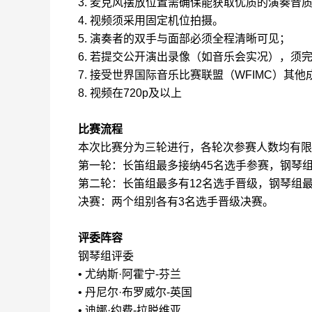
3. 麦克风摆放位置需确保能获取优质的演奏音
4. 视频须采用固定机位拍摄。
5. 演奏者的双手与面部必须全程清晰可见；
6. 若提交公开演出录像（如音乐会实况），
7. 接受世界国际音乐比赛联盟（WFIMC）其
8. 视频在720p及以上
比赛流程
本次比赛分为三轮进行，各轮次参赛人数均有限
第一轮：长笛组最多接纳45名选手参赛，钢琴组
第二轮：长笛组最多有12名选手晋级，钢琴组最
决赛：两个组别各有3名选手晋级决赛。
评委阵容
钢琴组评委
• 尤纳斯·阿霍宁-芬兰
• 丹尼尔·布罗威尔-英国
• 迪娜·约费-拉脱维亚