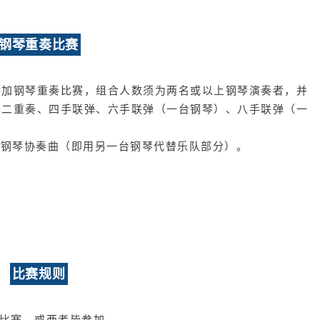
钢琴重奏比赛
参加钢琴重奏比赛，组合人数须为两名或以上钢琴演奏者，并
琴二重奏、四手联弹、六手联弹（一台钢琴）、八手联弹（一
的钢琴协奏曲（即用另一台钢琴代替乐队部分）。
比赛规则
奏比赛，或两者皆参加。