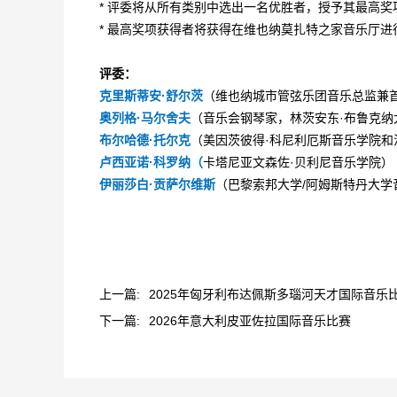
* 评委将从所有类别中选出一名优胜者，授予其最高奖
* 最高奖项获得者将获得在维也纳莫扎特之家音乐厅
评委：
克里斯蒂安·舒尔茨
（维也纳城市管弦乐团音乐总监兼
奥列格·马尔舍夫
（音乐会钢琴家，林茨安东·布鲁克纳
布尔哈德·托尔克
（美因茨彼得·科尼利厄斯音乐学院和
卢西亚诺·科罗纳（
卡塔尼亚文森佐·贝利尼音乐学院）
伊丽莎白·贡萨尔维斯
（巴黎索邦大学/阿姆斯特丹大学
上一篇:
2025年匈牙利布达佩斯多瑙河天才国际音乐
下一篇:
2026年意大利皮亚佐拉国际音乐比赛