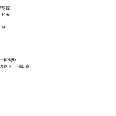
声乐器）
、民乐）
年龄）
有一轮比赛）
岁及以下，一轮比赛）