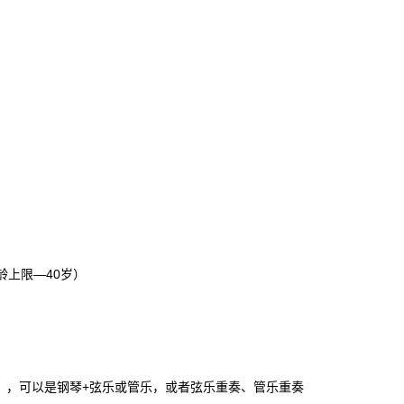
龄上限—40岁）
），可以是钢琴+弦乐或管乐，或者弦乐重奏、管乐重奏