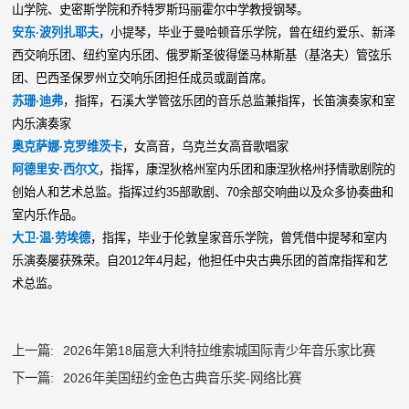
山学院、史密斯学院和乔特罗斯玛丽霍尔中学教授钢琴。
安东·波列扎耶夫
，小提琴，毕业于曼哈顿音乐学院，曾在纽约爱乐、新泽
西交响乐团、纽约室内乐团、俄罗斯圣彼得堡马林斯基（基洛夫）管弦乐
团、巴西圣保罗州立交响乐团担任成员或副首席。
苏珊·迪弗
，指挥，石溪大学管弦乐团的音乐总监兼指挥，长笛演奏家和室
内乐演奏家
奥克萨娜·克罗维茨卡
，女高音，乌克兰女高音歌唱家
阿德里安·西尔文
，指挥，康涅狄格州室内乐团和康涅狄格州抒情歌剧院的
创始人和艺术总监。指挥过约35部歌剧、70余部交响曲以及众多协奏曲和
室内乐作品。
大卫·温·劳埃德
，指挥，毕业于伦敦皇家音乐学院，曾凭借中提琴和室内
乐演奏屡获殊荣。自2012年4月起，他担任中央古典乐团的首席指挥和艺
术总监。
上一篇:
2026年第18届意大利特拉维索城国际青少年音乐家比赛
下一篇:
2026年美国纽约金色古典音乐奖-网络比赛