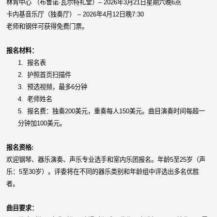
林肯中心 （布鲁诺·瓦尔特礼堂）– 2026年3月21日星期六晚6点
卡内基音乐厅（独奏厅） – 2026年4月12日晚7:30
老师和钢伴可获得免费门票。
报名材料：
1.
报名表
2.
护照首页扫描件
3.
预选视频，最多6分钟
4.
老师姓名
5.
报名费：独奏200美元，重奏每人150美元。曲目演奏时间每超一
分钟加100美元。
报名资格:
欢迎钢琴、器乐演奏、声乐专业选手和室内乐团报名。年龄5至25岁（声
乐：5至30岁）。评委将在不同的器乐类别和年龄组中评选出多名优胜
者。
曲目要求：