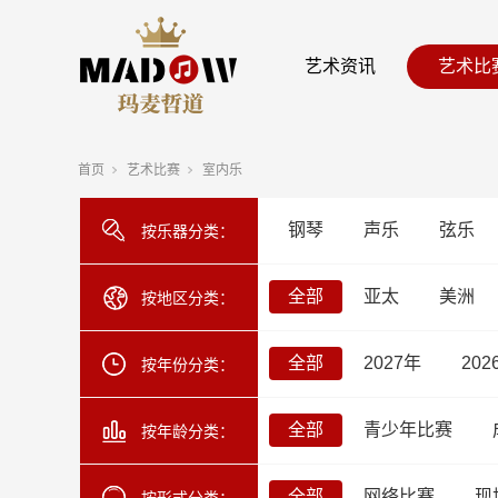
艺术资讯
艺术比
首页
艺术比赛
室内乐
钢琴
声乐
弦乐
按乐器分类：
全部
亚太
美洲
按地区分类：
全部
2027年
202
按年份分类：
全部
青少年比赛
按年龄分类：
全部
网络比赛
现