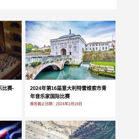
乐比赛-
2024年第16届意大利特雷维索市青
年音乐家国际比赛
报名截止日期：
2024年2月19日