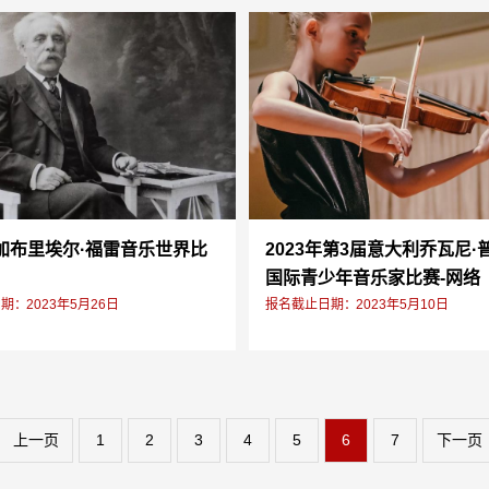
年加布里埃尔·福雷音乐世界比
2023年第3届意大利乔瓦尼·
国际青少年音乐家比赛-网络
日期：
2023年5月26日
报名截止日期：
2023年5月10日
上一页
1
2
3
4
5
6
7
下一页