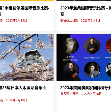
年第3季维瓦尔第国际音乐比赛-
2023年圣桑国际音乐比赛 –
赛
赛
日期：
2023年9月13日
报名截止日期：
2023年9月8日
年第25届日本大阪国际音乐比
2023年美国演奏家国际音乐
报名截止日期：
2023年6月15日
日期：
2024年7月18日