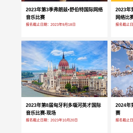
2023年第3季弗朗兹•舒伯特国际网络
2023
音乐比赛
网络比
报名截止日期：
2023年9月18日
报名截止
2023年第8届匈牙利多瑙河英才国际
2024
音乐比赛-现场
赛
报名截止日期：
2023年10月20日
报名截止