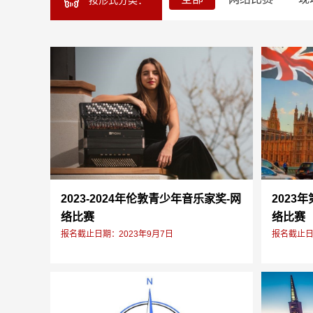
按形式分类：
2023-2024年伦敦青少年音乐家奖-网
2023
络比赛
络比赛
报名截止日期：
2023年9月7日
报名截止