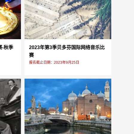
赛-秋季
2023年第3季贝多芬国际网络音乐比
赛
报名截止日期：
2023年9月25日