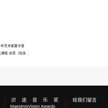
少年艺术家夏令营
程-全奖（包含...
识 途 音 乐 奖
给我们留言
MaestrosVision Awards