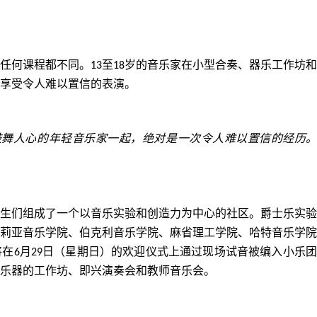
任何课程都不同。
至
岁的音乐家在小型合奏、器乐工作坊和
13
18
享受令人难以置信的表演。
鼓舞人心的年轻音乐家一起，绝对是一次令人难以置信的经历
生们组成了一个以音乐实验和创造力为中心的社区。爵士乐实验
莉亚音乐学院、伯克利音乐学院、麻省理工学院、哈特音乐学院
将在
月
日（星期日）的欢迎仪式上通过现场试音被编入小乐团
6
29
乐器的工作坊、即兴演奏会和教师音乐会。