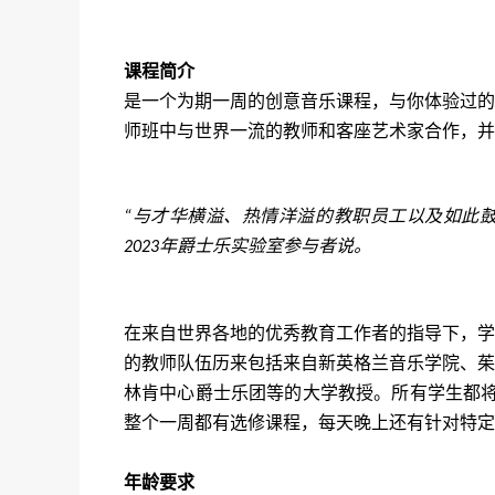
课程简介
是一个为期一周的创意音乐课程，与
你
体验过的
师班中与世界一流的教师和客座艺术家合作，并
与才华横溢、热情洋溢的
教职员工
以及如此
“
年
爵士乐实验室
参与者
说。
2023
在来自世界各地的优秀教育工作者的指导下，学
的教师队伍历来包括来自新英格兰音乐学院、茱
林肯中心爵士乐团等的大学教授。所有学生都
整个一周都有选修课程，每天晚上还有针对特定
年龄要求