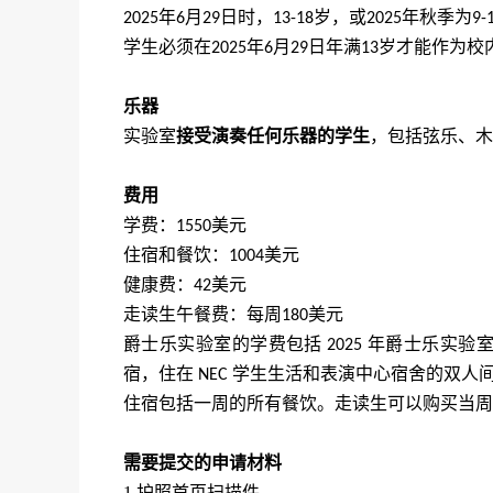
年
月
日
时，
岁，或
年秋季为
2025
6
29
13-18
2025
9-
学生必须在
年
月
日年满
岁才能作为校
2025
6
29
13
乐器
实验室
接受演奏任何乐器的学生
，包括弦乐、木
费用
学费：
美元
1550
住宿和餐饮：
美元
1004
健康费：
美元
42
走读生午餐费：每周
美元
180
爵士乐实验室的学费包括
年爵士乐实验
2025
宿，住在
学生生活和表演中心宿舍的双人
NEC
住宿包括一周的所有
餐饮
。走读生可以购买当周
需要提交的申请材料
1.
护照首页扫描件