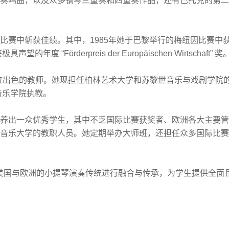
奏鸣曲，以及众多钢琴三重奏和四重奏作品，还有巴托克的第二
比赛中斩获佳绩。其中，
1985
年她于巴黎举行的梅纽因比赛中
获极具声望的年度
“Förderpreis der Europäischen Wirtschaft”
奖
位出色的教师。她现担任柏林艺术大学和苏黎世音乐与戏剧学院
音乐学院执教。
养出一众优秀学生，其中不乏国际比赛获奖者、欧洲各大主要管
音乐大学的教职人员。她定期举办大师班，还担任众多国际比赛
美国与欧洲的小提琴演奏传统进行融合与传承，为学生提供全面