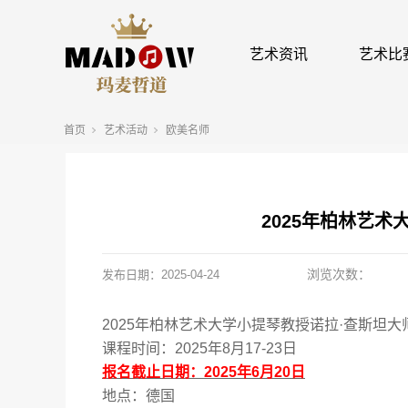
艺术资讯
艺术比
首页
艺术活动
欧美名师
2025年柏林艺
浏览次数：
发布日期：
2025-04-24
2025
年
柏林艺术大学
小提琴教授
诺拉
·
查斯坦
大
课程时间：
2025
年
8
月
17
-
23
日
报名截止日期：
2025
年
6
月
20
日
地点：德国