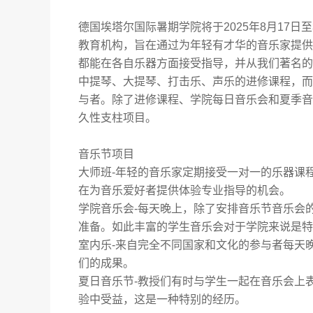
德国埃塔尔国际暑期学院将于
2025
年
8
月
17
日至
教育机构，旨在通过为年轻有才华的音乐家提供
都能在各自乐器方面接受指导，并从我们著名的
中提琴、大提琴、打击乐、声乐的进修课程，而
与者。除了进修课程、学院每日音乐会和夏季音
久性支柱项目。
音乐节项目
大师班
-
年轻的音乐家定期接受一对一的乐器课
在为音乐爱好者提供体验专业指导的机会。
学院音乐会
-
每天晚上，除了安排音乐节音乐会
准备。如此丰富的学生音乐会对于学院来说是特
室内乐
-
来自完全不同国家和文化的参与者每天
们的成果。
夏日音乐节
-
教授们有时与学生一起在音乐会上
验中受益，这是一种特别的经历。