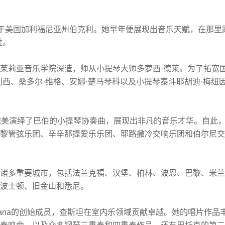
于美国加利福尼亚州伯克利。她早年便展现出音乐天赋，在那里
涯。
茱莉亚音乐学院深造，师从小提琴大师多萝西
·
德莱。为了拓宽
利西、桑多尔
·
维格、安娜
·
楚马琴科以及小提琴泰斗耶胡迪
·
梅纽
完美演绎了巴伯的小提琴协奏曲，展现出非凡的音乐才华。自此
黎管弦乐团、辛辛那提爱乐乐团、耶路撒冷交响乐团和伯尔尼交
诸多重要城市，包括法兰克福、汉堡、柏林、波恩、巴黎、米兰
波士顿、旧金山和悉尼。
iana
的创始成员，查斯坦在室内乐领域贡献卓越。她的唱片作品