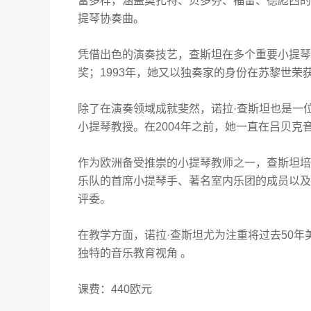
富多样，涵盖莫扎特、贝多芬、福
雷
、德彪西的
提琴协奏曲。
凭借出色的演奏技艺，查斯坦在多个重要小提琴
奖；
1993
年，她又以独奏家的身份在苏黎世荣
除了在演奏领域成就斐然，诺拉
·
查斯坦也是一
小提琴教授。在
2004
年之前，她一直在吕贝克
作为欧洲备受推崇的小提琴教师之一，查斯坦培
乐队的首席小提琴手、著名室内乐团的成员以及
评委。
在教学方面，诺拉
·
查斯坦尤为注重将过去
50
年
独特的音乐教育视角 。
课费：
44
0
欧元