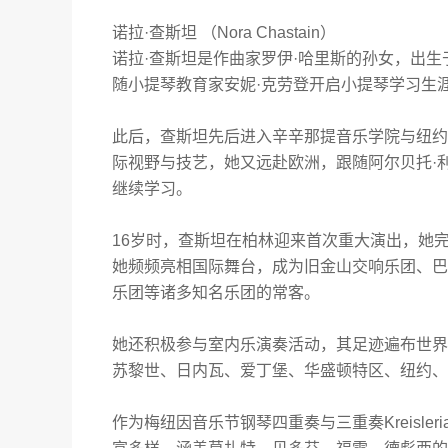
诺拉
·
查斯坦 （
Nora Chastain
）
诺拉
·
查斯坦是作曲家罗伊
·
哈里斯的孙女，出生
随小提琴教育家安妮
·
克劳登开启小提琴学习生
此后，查斯坦先后进入辛辛那提音乐学院与纽约
际视野与技艺，她又远赴欧洲，跟随阿尔贝托
·
继续学习。
16
岁时，查斯坦在柏林迎来首次重大演出，她
她频频亮相国际舞台，成为旧金山交响乐团、巴
乐团等诸多知名乐团的常客。
她还积极参与室内乐演奏活动，其足迹遍布世界
苏黎世、日内瓦、爱丁堡、华盛顿特区、纽约、
作为梅纽因音乐节钢琴四重奏与三重奏
Kreisler