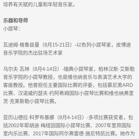
培养有天赋的儿童和年轻音乐家。
乐器和导师
小提琴：
瓦迪姆
·
格鲁兹曼（
8
月
15-21
日）
-
以色列小提琴家，皮博迪
音乐学院的杰出驻场艺术家
乌尔夫
·
瓦林
（
8
月
4-14
日）
-
瑞典小提琴家，柏林汉斯
·
艾斯勒
音乐学院的小提琴教授，也是维也纳音乐与表演艺术大学的
客座教授。他曾担任主要国际比赛的评委，包括慕尼黑
ARD
比赛、汉诺威约瑟夫
·
约阿希姆国际小提琴比赛和维也纳弗里
茨
·
克莱斯勒小提琴比赛。
亚历山德拉
·
科罗布基娜
（
8
月
4-14
日）
-
多项比赛获奖者，包
括
2002
年耶胡迪
·
梅纽因国际小提琴比赛、
2007
年里昂国际
室内乐比赛、
2017
年国际阿尔弗雷德
·
施尼特凯比赛。她作为