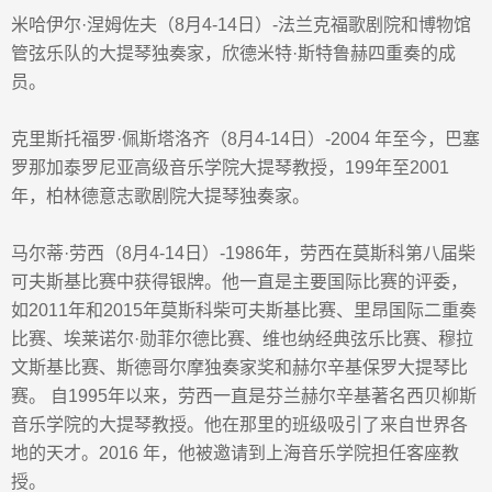
米哈伊尔
·
涅姆佐夫
（
8
月
4-14
日）
-
法兰克福歌剧院和博物馆
管弦乐队的大提琴独奏家，欣德米特
·
斯特鲁赫四重奏的成
员
。
克里斯托福罗
·
佩斯塔洛齐
（
8
月
4-14
日）
-2004
年至今，巴塞
罗那加泰罗尼亚高级音乐学院大提琴教授，
199
年至
2001
年，柏林德意志歌剧院大提琴独奏家。
马尔蒂
·
劳西
（
8
月
4-14
日）
-1986
年，
劳西
在莫斯科第八届柴
可夫斯基比赛中获得银牌。他一直是主要国际比赛的评委，
如
2011
年和
2015
年莫斯科柴可夫斯基比赛、里昂国际二重奏
比赛、埃莱诺尔
·
勋菲尔德比赛、维也纳经典弦乐比赛、穆拉
文斯基比赛、斯德哥尔摩独奏家奖和赫尔辛基保罗大提琴比
赛。 自
1995
年以来，
劳西
一直是芬兰赫尔辛基著名西贝柳斯
音乐学院的大提琴教授。他在那里的班级吸引了来自世界各
地的天才。
2016
年，他被邀请到上海音乐学院担任客座教
授。