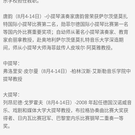
乐学校担任教职。
唐
韵（
8
月
4-14
日）
-
小提琴演奏家唐韵曾荣获萨尔茨堡莫扎
特国际小提琴比赛第二名，勋菲尔德国际小提琴比赛第一名
等国内外比赛重要奖项；自幼师从著名小提琴演奏家、教育
家俞丽拿教授，赴奥地利萨尔茨堡莫扎特音乐大学深造期
间，师从小提琴大师海菲兹传人皮埃尔
·
阿莫雅教授。
中提琴：
弗洛里安
·
皮尔曼
（
8
月
4-14
日）
-
柏林汉斯
·
艾斯勒音乐学院中
提琴教授
大提琴：
列昂尼德
·
戈罗霍夫
（
8
月
4-14
日）
-2008
年起任德国汉诺威音
乐、戏剧和媒体大学大提琴教授，布拉格协奏曲比赛大奖获
得者、日内瓦比赛冠军、巴黎室内乐比赛钢琴二重奏一等
奖。