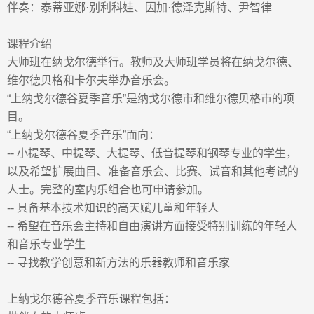
伴奏
：泰蒂亚娜
·
别利科娃、因加
·
德泽克斯特、尹智律
课程介绍
大师班在纳戈尔德举行。教师及大师班学员将在纳戈尔德、
维尔德贝格和卡尔夫举办音乐会。
“
上纳戈尔德谷夏季音乐
”
是纳戈尔德市和维尔德贝格市的项
目。
“
上纳戈尔德谷夏季音乐
”
面向：
--
小提琴、中提琴、大提琴、低音提琴和钢琴专业的学生，
以及希望扩展曲目、准备音乐会、比赛、试
音
和其他考试的
人士。完整的室内乐组合也可申请参加。
--
具备基本技术知识的高天赋儿童和年轻人
--
希望在音乐会主持和自由演讲方面接受特别训练的年轻人
和音乐专业学生
--
寻找教学创意和新方法的乐器教师和音乐家
上纳戈尔德谷夏季
音乐课程
包括：