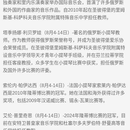
独奏家和室内乐演奏家举办国际音乐会，首演了许多俄罗斯
和外国的作曲家的音乐作品。自
2010
年起在圣彼得堡的里姆
斯基
-
科萨科夫音乐学院附属特殊音乐中学担任教师。
塔季扬娜
·
利贝罗娃
（
8
月
4-14
日）
-
著名的俄罗斯小提琴教
师。作为教师获得俄罗斯荣誉称号，并成为圣彼得堡爱乐协
会荣誉成员。
在圣彼得堡里姆斯基
-
科萨科夫音乐学院附属特
设音乐中学领导天才青年小提琴手班级，并在芬兰拉蒂学院
担任客座教授
，
众多学生在小提琴比赛中获奖
，
担任俄罗斯
及国外许多比赛的评委
。
索伦内
·
帕伊达西
（
8
月
4-14
日）
-
法国小提琴家索莱内
·
帕伊达
西是
2010
年隆蒂博比赛的冠军。她在法国和海外获得过许多
奖项，包括
2009
年汉诺威比赛、锡永
-
瓦莱比赛等。
艾
伦
·
普里奇恩
（
8
月
4-14
日）
-2024
年隆蒂博比赛的冠军，目
前在安特卫普皇家音乐学院和杜塞尔多夫罗伯特
·
舒曼高等音