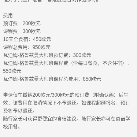
费用
预订费
：
200
欧元
课程费
：
300
欧元
10
天全
食
宿
：
450
欧元
课程总费用
：
950
欧元
瓦迪姆
·
格鲁兹曼大师班预订费
：
300
欧元
瓦迪姆
·
格鲁兹曼大师班课程费（含每日餐食，不含住宿）
：
550
欧元
瓦迪姆
·
格鲁兹曼大师班课程总费用
：
850
欧元
申请仅在缴纳
200
欧元
/300
欧元的预订费（附确认函）后生
效，该费用在取消情况下不予退还。如课程超额报名，预订
费将予以退还。
随行家长可获得更便宜的食宿建议。随行家长亦可在寄宿学
校用餐。