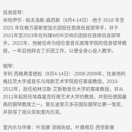
低音提琴：
米哈伊尔
-
帕夫洛斯
·
森西斯
（
8
月
4-14
日）
-
他于
2018
年至
2021
年在格万豪斯管弦乐团担任首席低音提琴手，并于
2021
年至
2023
年在科隆
WDR
交响乐团担任首席低音提琴
手。
2022
年，他被任命为纽伦堡音乐高等学院的低音提琴教
授，一年后他辞去了乐团工作，以便全身心投入教学。
钢琴：
亨利
·
西格弗里德松
（
8
月
4-14
日）
-
2008-2009
年，在奥地利
格拉茨大学或音乐与戏剧艺术学院担任客座教授。
2010-
2012
年，担任柏林汉斯
·
艾斯勒音乐大学的客座教授，并从
2011
年起担任埃森富克旺根艺术大学的教授，并担任德国最
高的钢琴教席之一。曾在波恩贝多芬国际钢琴比赛一等奖，
并获得了观众奖和室内乐奖
。
室内乐与
伴奏
：叶连娜
·
涅姆佐娃、叶甫根尼
·
西奈斯基