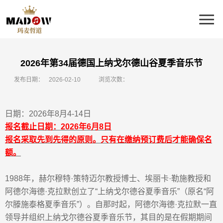
2026年第34届德国上纳戈尔德山谷夏季音乐节
发布日期：
2026-02-10
浏览次数：
日期：
2026
年
8
月
4-14
日
报名截止日期：
2026
年
6
月
8
日
报名采取先到先得的原则。只有在缴纳预订费后才能确保名
额。
1988
年，赫尔穆特
·
策特迈尔教授博士、埃丽卡
·
勒施教授和
阿德尔海德
·
克拉默创立了
“
上纳戈尔德谷夏季音乐
”
（原名
“
阿
尔滕施泰格夏季音乐
”
）。自那时起，阿德尔海德
·
克拉默一直
领导并组织上纳戈尔德谷夏季音乐
节，
其目的是在假期期间