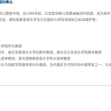
国际舞台
。
公爵图书馆。自1988年起，比克堡宫殿以其静谧幽深的氛围，成为每年
积淀，国际独奏家音乐学会已在国际大师班领域树立起卓越声誉。
术学院声乐教授
圆号、维尔茨堡音乐大学的圆号教授，曾任吕贝克音乐学院圆号教授
大提琴教授，曾任德累斯顿音乐学院大提琴教授
音乐与戏剧学院钢琴室内乐教授，当代最炙手可热的协作钢琴家之一，与