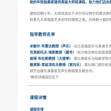
绝的年轻独奏家提供高级大师班课程，助力他们迈向
建校初期十年，大师班选址于沃尔芬比特尔的奥古斯特
秋季九天高强度艺术创作的理想之地。历经数十载的
指导教师名单
米歇尔·布雷达教授（声乐）
-法兰克福音乐与表演艺
克里斯托夫·埃斯教授（圆号）
-班贝格交响乐团首席
彼得·布伦斯教授（大提琴）
-莱比锡音乐与戏剧学院
鲍里斯·库兹涅佐夫教授（室内乐）
-莱比锡门德尔松
球杰出器乐演奏家及声乐歌唱家长期合作。
*教师详细简历见下
课程详情
课程安排