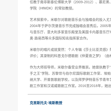
任教于南非斯泰伦博斯大学（2009-2012）、慕
学院（HfMDK）的常驻教授。
艺术探索中，米歇尔对歌剧音乐会与独唱会的投入尤为
2004年于萨尔茨堡音乐节完成独唱会首秀后，20
与音乐厅、意大利多家音乐殿堂及美国卡内基音乐厅
奥·路易西等众多国际知名指挥家合作。
米歇尔的唱片成就斐然：个人专辑《莎士比亚灵感》荣获
评价；其录制的科恩戈尔德歌剧《仲夏夜之梦》（由
作为大师班导师，米歇尔备受业界推崇。她曾执教于“
手之王”学院、苏黎世与伯尔尼国际歌剧工作室、埃
纳大学、开普敦歌剧学校，以及拜罗伊特音乐节青年
剧工作室和汉诺威歌剧工作室。2016至2018年，
克里斯托夫·埃斯教授