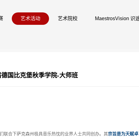
赛
艺术活动
艺术院校
MaestrosVision
6届德国比克堡秋季学院-大师班
们联合下萨克森州极具音乐热忱的业界人士共同创办。其
宗旨是为天赋卓