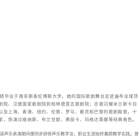
成绩毕业于南非斯泰伦博斯大学。她的国际歌剧舞台足迹遍布全球顶
剧院、汉堡国家歌剧院到柏林德意志歌剧院；亦曾闪耀米兰斯卡拉
以及上海、香港、纽约、伦敦、罗马、都灵和巴黎的歌剧殿堂。十
家，饰演过维纳斯、布兰甘妮、弗丽卡、玛格达莱娜等经典角色。
攻读声乐表演期间便同步研修声乐教学法，职业生涯始终兼顾教学实践。曾