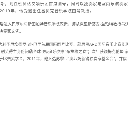
埃斯，现任班贝格交响乐团首席圆号，同时以独奏家与室内乐演奏
期至2019年，他受邀出任吕贝克音乐学院圆号教授。
，后进入巴塞尔与斯图加特音乐学院深造，师从克里斯蒂安·兰珀特教授与
得演奏家文凭。
利圣尼坎德罗·迪·巴里首届国际圆号比赛、慕尼黑ARD国际音乐比赛到
特别奖得主身份问鼎全球顶级音乐赛事“布拉格之春”；次年获颁梅克伦堡-
音乐比赛奖学金。2011年，他入选苏黎世“奥菲姆新锐独奏家基金会”，并借