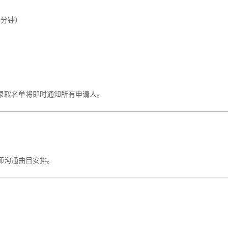
0分钟）
录取名单将即时通知所有申请人。
师沟通曲目安排。