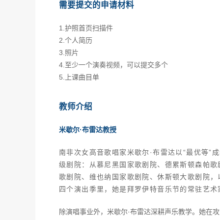
需要提交的申请材料
1.护照首页扫描件
2.个人简历
3.照片
4.至少一个演奏视频，可以提交多个
5.上课曲目单
教师介绍
米歇尔·布雷达教授
南非次女高音歌唱家米歇尔·布雷达以“最优等”
级剧院：从慕尼黑国家歌剧院、德累斯顿森帕歌
歌剧院、维也纳国家歌剧院、休斯顿大歌剧院，
四个演出季里，她是拜罗伊特音乐节的常驻艺术
除演唱事业外，米歇尔·布雷达深耕声乐教学。她在