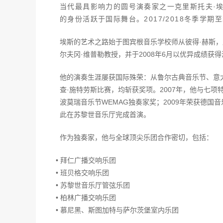
当代最具影响力的圆号演奏家之一克里斯托夫·
的身份活跃于国际舞台。2017/2018冬季学
埃斯的艺术之路始于图宾根音乐学校师从彼得·赫斯
尔夫冈·维普勒教授，并于2008年6月以优异成绩获
他的演奏生涯屡获国际殊荣：从鲁尔古典音乐节、意大
查·施特劳斯比赛，均斩获奖项。2007年，他与七项
波莫瑞音乐节WEMAG独奏家奖；2009年荣获德国
此在苏黎世音乐厅完成首演。
作为独奏家，他与全球顶尖乐团合作密切，包括：
• 拜仁广播交响乐团
• 班贝格交响乐团
• 苏黎世音乐厅管弦乐团
• 柏林广播交响乐团
• 慕尼黑、斯图加特与萨尔茨堡室内乐团